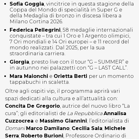
Sofia Goggia
, vincitrice in questa stagione della
Coppa del Mondo di specialità in Super G e
della Medaglia di bronzo in discesa libera a
Milano Cortina 2026.
Federica Pellegrini
, 58 medaglie internazionali
conquistate – tra cui 1 Oro e 1 Argento olimpici,
7 Ori mondiali e 14 Ori europei – e 11 record del
mondo realizzati. Dal 2025, per la sua
straordinaria carriera.
Giorgia
, presto live con il tour “G – SUMMER” e
in autunno nei palazzetti con “G – LAST CALL”.
Mara Maionchi
e
Orietta Berti
per un momento
tappabuchi in scaletta.
Oltre agli ospiti vip, il programma aprirà vari
spazi dedicati alla cultura e all’attualità con:
Concita De Gregorio
, autrice del nuovo libro “La
cura”; gli editorialisti de
La Repubblica
Annalisa
Cuzzocrea
e
Massimo Giannini
; l’editorialista di
Domani
Marco Damilano
;
Cecilia Sala
;
Michele
Serra
;
Roberto Burioni
, Professore Ordinario di