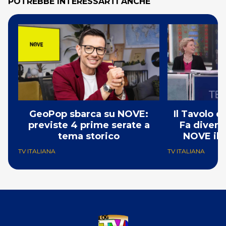
POTREBBE INTERESSARTI ANCHE
GeoPop sbarca su NOVE:
Il Tavolo 
previste 4 prime serate a
Fa divent
tema storico
NOVE il 
TV ITALIANA
TV ITALIANA