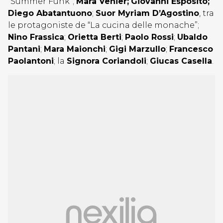
“Summer Funk”;
Mara Venier;
Giovanni Esposito;
Diego Abatantuono
;
Suor Myriam D’Agostino
, tra
le protagoniste de “La cucina delle monache”;
Nino Frassica
;
Orietta Berti
;
Paolo Rossi
;
Ubaldo
Pantani
;
Mara Maionchi
;
Gigi Marzullo
;
Francesco
Paolantoni
; la
Signora Coriandoli
;
Giucas Casella
.