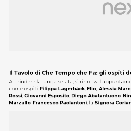
Il Tavolo di Che Tempo che Fa: gli ospiti
A chiudere la lunga serata, si rinnova l’appuntam
come ospiti:
Filippa Lagerb
äck
;
Elio
,;
Alessia Marc
Rossi
;
Giovanni Esposito
;
Diego Abatantuono
;
Nin
Marzullo
;
Francesco Paolantoni
; la
Signora Corian