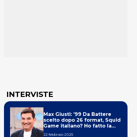
INTERVISTE
Max Giusti: ’99 Da Battere
scelto dopo 26 format, Squid
Game italiano? Ho fatto la
ola!’
22 febbraio 2025