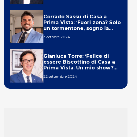
Corrado Sassu di Casa a
Prima Vista: ‘Fuori zona? Solo
un tormentone, sogno la
telecronaca di F1’
3 ottobre 2024
Gianluca Torre: ‘Felice di
essere Biscottino di Casa a
Prima Vista. Un mio show?
Un sogno’
22 settembre 2024