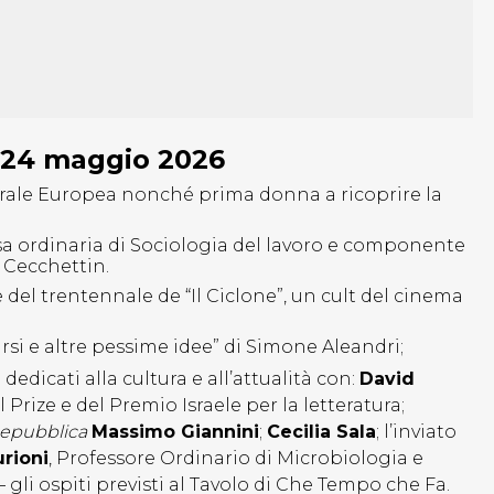
l 24 maggio 2026
trale Europea nonché prima donna a ricoprire la
sa ordinaria di Sociologia del lavoro e componente
 Cecchettin.
 del trentennale de “Il Ciclone”, un cult del cinema
rsi e altre pessime idee” di Simone Aleandri;
 dedicati alla cultura e all’attualità con:
David
Prize e del Premio Israele per la letteratura;
Repubblica
Massimo Giannini
;
Cecilia Sala
; l’inviato
rioni
, Professore Ordinario di Microbiologia e
 gli ospiti previsti al Tavolo di Che Tempo che Fa.