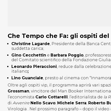
Che Tempo che Fa: gli ospiti de
Christine Lagarde
, Presidente della Banca Cen
suddetta carica;
Gino Cecchettin
e
Barbara Poggio
, professores
del Comitato scientifico della Fondazione Giulia
Leonardo Pieraccioni
, reduce dalla celebrazione
italiano
;
Lino Guanciale
, presto al cinema con “Innamora
Oltre agli ospiti vip, il programma aprirà vari spazi
Grossman
, vincitore del Man Booker International 
l’economista
Carlo Cottarelli
; l’editorialista de
la 
di
Avvenire
Nello Scavo
;
Michele Serra
;
Roberto Bu
Virologia . Nel prossimo paragrafo – dopo il video –