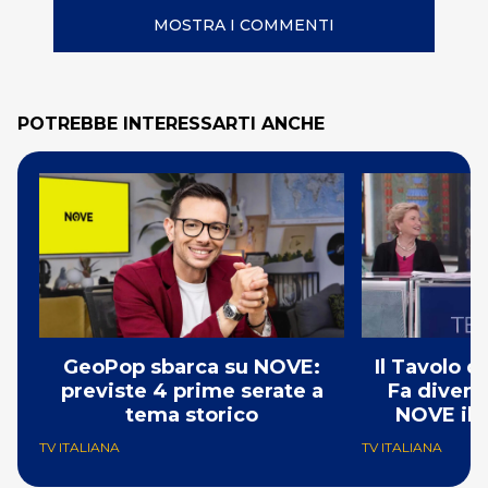
MOSTRA I COMMENTI
POTREBBE INTERESSARTI ANCHE
GeoPop sbarca su NOVE:
Il Tavolo 
previste 4 prime serate a
Fa divent
tema storico
NOVE il 
TV ITALIANA
TV ITALIANA