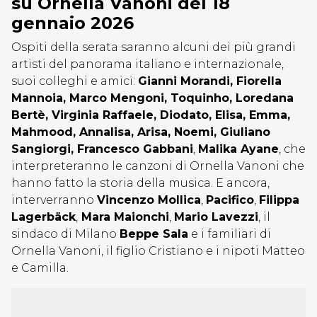
su Ornella Vanoni del 18
gennaio 2026
Ospiti della serata saranno alcuni dei più grandi
artisti del panorama italiano e internazionale,
suoi colleghi e amici:
Gianni Morandi, Fiorella
Mannoia, Marco Mengoni, Toquinho, Loredana
Bertè, Virginia Raffaele, Diodato, Elisa, Emma,
Mahmood, Annalisa, Arisa, Noemi, Giuliano
Sangiorgi, Francesco Gabbani
,
Malika Ayane
, che
interpreteranno le canzoni di Ornella Vanoni che
hanno fatto la storia della musica. E ancora,
interverranno
Vincenzo Mollica
,
Pacifico
,
Filippa
Lagerbäck
,
Mara Maionchi
,
Mario Lavezzi
, il
sindaco di Milano
Beppe Sala
e i familiari di
Ornella Vanoni, il figlio Cristiano e i nipoti Matteo
e Camilla.