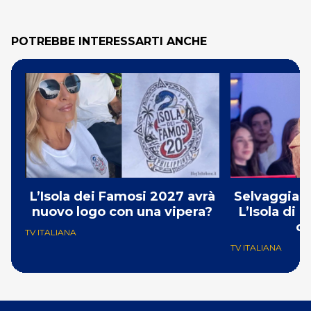
POTREBBE INTERESSARTI ANCHE
L’Isola dei Famosi 2027 avrà
Selvaggia L
nuovo logo con una vipera?
L’Isola di
c
TV ITALIANA
TV ITALIANA