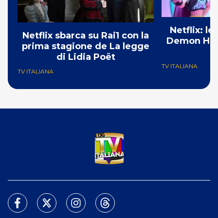
Netflix: l
Netflix sbarca su Rai1 con la
Demon Hunt
prima stagione de La legge
i
di Lidia Poët
TV ITALIANA
TV ITALIANA