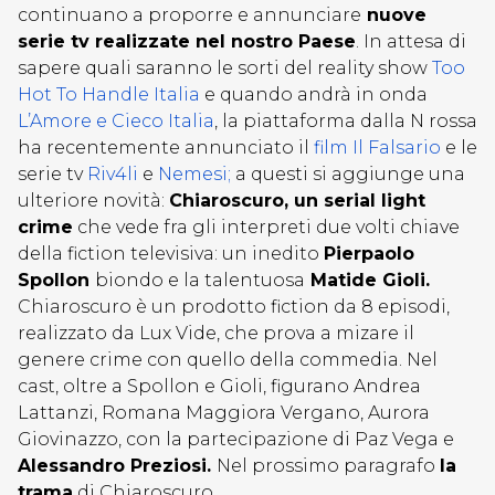
continuano a proporre e annunciare
nuove
serie tv realizzate nel nostro Paese
. In attesa di
sapere quali saranno le sorti del reality show
Too
Hot To Handle Italia
e quando andrà in onda
L’Amore e Cieco Italia
, la piattaforma dalla N rossa
ha recentemente annunciato il
film Il Falsario
e le
serie tv
Riv4li
e
Nemesi;
a questi si aggiunge una
ulteriore novità:
Chiaroscuro, un serial light
crime
che vede fra gli interpreti due volti chiave
della fiction televisiva: un inedito
Pierpaolo
Spollon
biondo e la talentuosa
Matide Gioli.
Chiaroscuro è un prodotto fiction da 8 episodi,
realizzato da Lux Vide, che prova a mizare il
genere crime con quello della commedia. Nel
cast, oltre a Spollon e Gioli, figurano Andrea
Lattanzi, Romana Maggiora Vergano, Aurora
Giovinazzo, con la partecipazione di Paz Vega e
Alessandro Preziosi.
Nel prossimo paragrafo
la
trama
di Chiaroscuro.