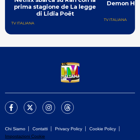
Demon Hunt
prima stagione de La legge
i
di Lidia Poët
TV ITALIANA
TV ITALIANA
Chi Siamo
Contatti
Privacy Policy
Cookie Policy
Impostazioni Cookie