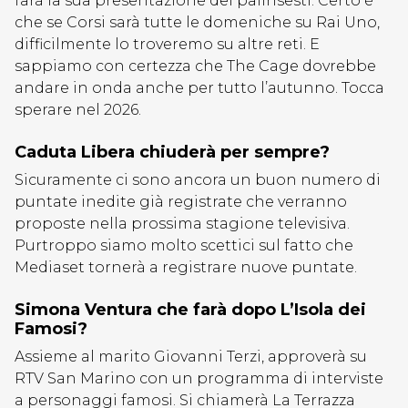
farà la sua presentazione dei palinsesti. Certo è
che se Corsi sarà tutte le domeniche su Rai Uno,
difficilmente lo troveremo su altre reti. E
sappiamo con certezza che The Cage dovrebbe
andare in onda anche per tutto l’autunno. Tocca
sperare nel 2026.
Caduta Libera chiuderà per sempre?
Sicuramente ci sono ancora un buon numero di
puntate inedite già registrate che verranno
proposte nella prossima stagione televisiva.
Purtroppo siamo molto scettici sul fatto che
Mediaset tornerà a registrare nuove puntate.
Simona Ventura che farà dopo L’Isola dei
Famosi?
Assieme al marito Giovanni Terzi, approverà su
RTV San Marino con un programma di interviste
a personaggi famosi. Si chiamerà La Terrazza