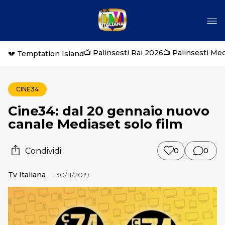
📺 Palinsesti Rai 2026
📺 Palinsesti Me
💔 Temptation Island
CINE34
Cine34: dal 20 gennaio nuovo
canale Mediaset solo film
Condividi
0
0
Tv Italiana
30/11/2019