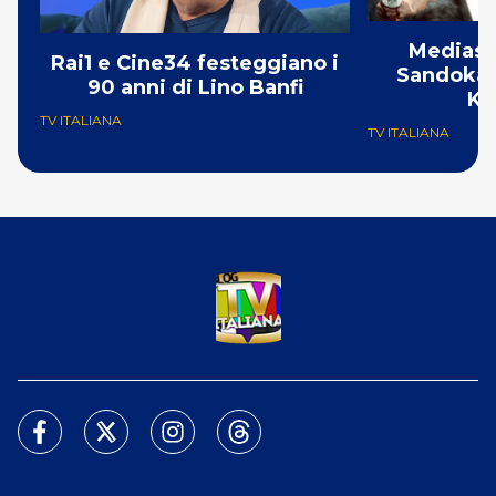
Mediase
Rai1 e Cine34 festeggiano i
Sandokan:
90 anni di Lino Banfi
Ka
TV ITALIANA
TV ITALIANA