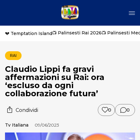
📺 Palinsesti Rai 2026
📺 Palinsesti Me
💔 Temptation Island
RAI
Claudio Lippi fa gravi
affermazioni su Rai: ora
‘escluso da ogni
collaborazione futura’
Condividi
0
0
Tv Italiana
09/06/2023