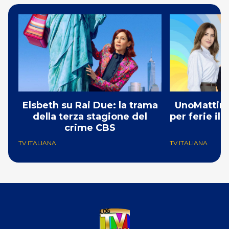
Elsbeth su Rai Due: la trama
UnoMattina
della terza stagione del
per ferie il
crime CBS
TV ITALIANA
TV ITALIANA