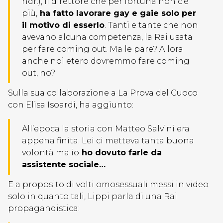
ndr.), il direttore che per fortuna non c’è
più,
ha fatto lavorare gay e gaie solo per
il motivo di esserlo
. Tanti e tante che non
avevano alcuna competenza, la Rai usata
per fare coming out. Ma le pare? Allora
anche noi etero dovremmo fare coming
out, no?
Sulla sua collaborazione a La Prova del Cuoco
con Elisa Isoardi, ha aggiunto:
All’epoca la storia con Matteo Salvini era
appena finita. Lei ci metteva tanta buona
volontà ma io
ho dovuto farle da
assistente sociale…
E a proposito di volti omosessuali messi in video
solo in quanto tali, Lippi parla di una Rai
propagandistica: