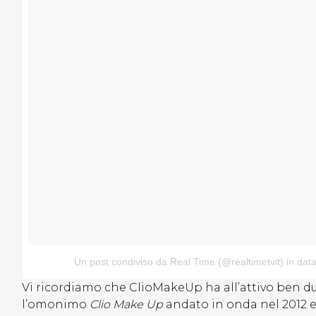
Un post condiviso da Real Time (@realtimetvit)
in data
Vi ricordiamo che ClioMakeUp ha all’attivo ben due
l’omonimo
Clio Make Up
andato in onda nel 2012 