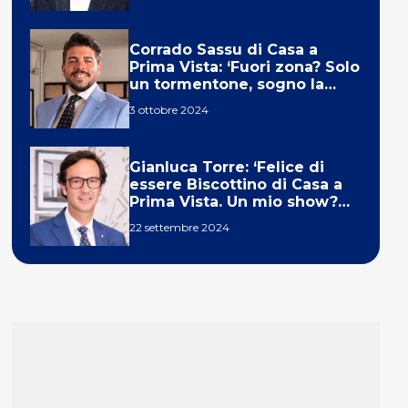
Corrado Sassu di Casa a
Prima Vista: ‘Fuori zona? Solo
un tormentone, sogno la
telecronaca di F1’
3 ottobre 2024
Gianluca Torre: ‘Felice di
essere Biscottino di Casa a
Prima Vista. Un mio show?
Un sogno’
22 settembre 2024