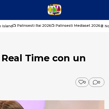
📺 Palinsesti Rai 2026
📺 Palinsesti Mediaset 2026
 Island
📆 N
 Real Time con un
0
0