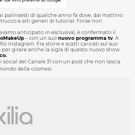
le tue fonti preferite su Google
 palinsesti di qualche anno fa dove, dal mattino
rucco e alti generi di tutorial. Forse non
avevamo anticipato in esclusiva), è confermato il
ioMakeUp
– con un suo
nuovo programma tv
. A
ilo Instagram. Fra storie e scatti caricati sul suo
o per girare anche la sigla di questo nuovo show
co.
dai social del Canale 31 con un post che non lascia
 mondo della cosmesi.