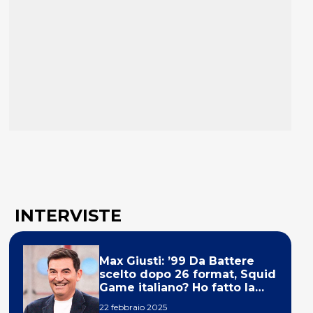
INTERVISTE
Max Giusti: ’99 Da Battere
scelto dopo 26 format, Squid
Game italiano? Ho fatto la
ola!’
22 febbraio 2025