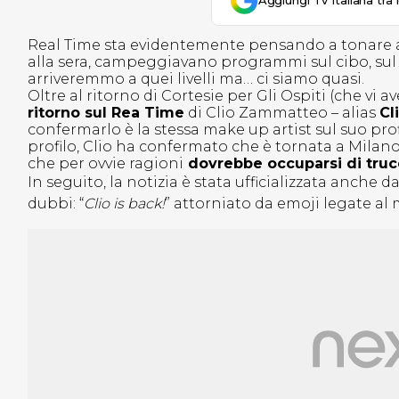
Aggiungi Tv Italiana tra 
Real Time sta evidentemente pensando a tonare ai
alla sera, campeggiavano programmi sul cibo, sul t
arriveremmo a quei livelli ma… ci siamo quasi.
Oltre al ritorno di Cortesie per Gli Ospiti (che vi 
ritorno sul Rea Time
di Clio Zammatteo – alias
Cl
confermarlo è la stessa m
ake up artist sul suo prof
profilo, Clio ha confermato che è tornata a Milan
che per ovvie ragioni
dovrebbe occuparsi di truc
In seguito, la notizia è stata ufficializzata anche 
dubbi: “
Clio is back!
” attorniato da emoji legate al