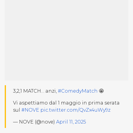
3,2,1 MATCH… anzi,
#ComedyMatch
🤩
Vi aspettiamo dal 1 maggio in prima serata
sul
#NOVE
pic.twitter.com/QvZx4uWy9z
— NOVE (@nove)
April 11, 2025