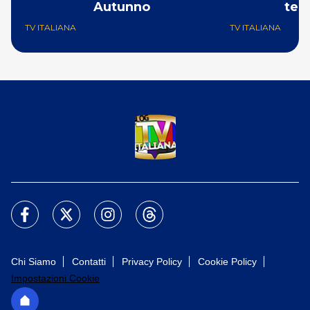
Autunno
tem
TV ITALIANA
TV ITALIANA
Chi Siamo
Contatti
Privacy Policy
Cookie Policy
Impostazioni Cookie