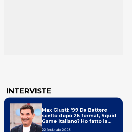
INTERVISTE
Max Giusti: ’99 Da Battere
scelto dopo 26 format, Squid
Game italiano? Ho fatto la
ola!’
22 febbraio 2025