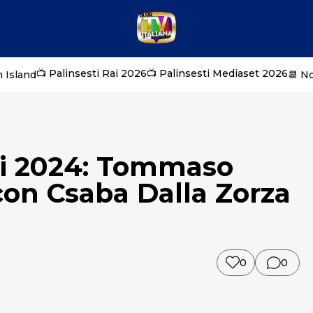
📺 Palinsesti Rai 2026
📺 Palinsesti Mediaset 2026
 Island
📆 N
iti 2024: Tommaso
con Csaba Dalla Zorza
0
0