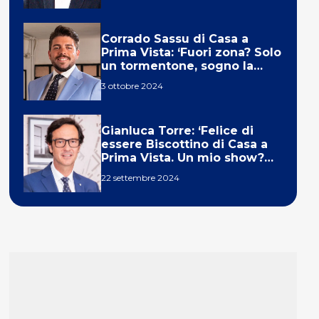
Corrado Sassu di Casa a
Prima Vista: ‘Fuori zona? Solo
un tormentone, sogno la
telecronaca di F1’
3 ottobre 2024
Gianluca Torre: ‘Felice di
essere Biscottino di Casa a
Prima Vista. Un mio show?
Un sogno’
22 settembre 2024