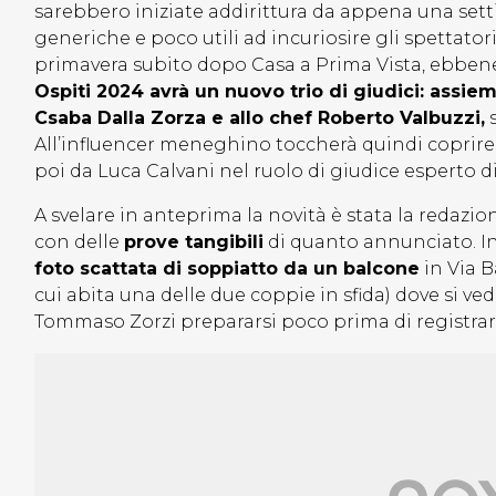
sarebbero iniziate addirittura da appena una set
generiche e poco utili ad incuriosire gli spettator
primavera subito dopo Casa a Prima Vista, ebbene 
Ospiti 2024 avrà un nuovo trio di giudici: assie
Csaba Dalla Zorza e allo chef Roberto Valbuzzi,
s
All’influencer meneghino toccherà quindi coprire
poi da Luca Calvani nel ruolo di giudice esperto di
A svelare in anteprima la novità è stata la redazio
con delle
prove tangibili
di quanto annunciato. Inf
foto scattata di soppiatto da un balcone
in Via B
cui abita una delle due coppie in sfida) dove si v
Tommaso Zorzi prepararsi poco prima di registrare