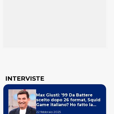
INTERVISTE
Max Giusti: ’99 Da Battere
scelto dopo 26 format, Squid
Game italiano? Ho fatto la
ola!’
22 febbraio 2025