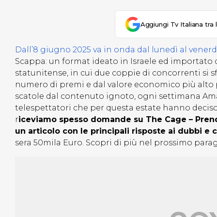
Aggiungi Tv Italiana tra 
Dall’8 giugno 2025 va in onda dal lunedì al vener
Scappa: un format ideato in Israele ed importato 
statunitense, in cui due coppie di concorrenti si s
numero di premi e dal valore economico più alto p
scatole dal contenuto ignoto, ogni settimana Ama
telespettatori che per questa estate hanno deciso d
r
iceviamo spesso domande su The Cage – Pren
un articolo con le principali risposte ai dubbi e
sera 50mila Euro. Scopri di più nel prossimo parag