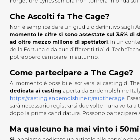
Forget the Lyrics sembra non tornerà in onda sul
Che Ascolti fa The Cage?
Non è semplice dare un giudizio definitivo sugli A
momento le cifre si sono assestate sul 3.5% di s
ad oltre mezzo milione di spettatori
. In un cont
della Fortuna e da due differenti tipi di TecheTech
potrebbero cambiare in autunno.
Come partecipare a The Cage?
Al momento è possibile iscriversi ai casting di Th
dedicata ai casting
aperta da EndemolShine Italy,
https://casting.endemolshine.it/raidthecage.
Essen
sarà necessario registrarsi due volte – una volta a 
dopo la prima candidatura. Possono partecipare 
Ma qualcuno ha mai vinto i 50mi
Sì,
abbiamo dedicato un articolo alle coppie che so