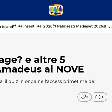
📺 Palinsesti Rai 2026
📺 Palinsesti Mediaset 2026
 Island
📆 N
age? e altre 5
i Amadeus al NOVE
: il quiz in onda nell'access primetime del
0
0