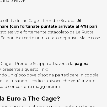
 canale NOVE.
scolti tv di The Cage – Prendi e Scappa.
Al
hare (con fortunate puntate arrivate al 4%) pari
esto estivo e fortemente ostacolato da La Ruota
eTe non è di certo un risultato negativo. Ma le cose
e Cage – Prendi e Scappa attraverso la
pagina
 presente a questo link:
do un gioco dove bisogna partecipare in coppia,
testa – usando il codice univoco che verrà inviato
solo concorrenti maggiorenni.
la Euro a The Cage?
no riuscite a battere la gabbia del quiz show di