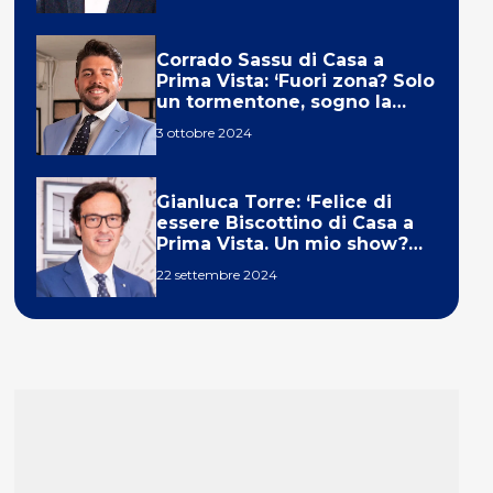
Corrado Sassu di Casa a
Prima Vista: ‘Fuori zona? Solo
un tormentone, sogno la
telecronaca di F1’
3 ottobre 2024
Gianluca Torre: ‘Felice di
essere Biscottino di Casa a
Prima Vista. Un mio show?
Un sogno’
22 settembre 2024