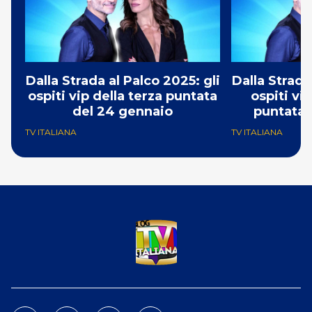
Dalla Strada al Palco 2025: gli
Dalla Strada
ospiti vip della terza puntata
ospiti vi
del 24 gennaio
puntata 
TV ITALIANA
TV ITALIANA