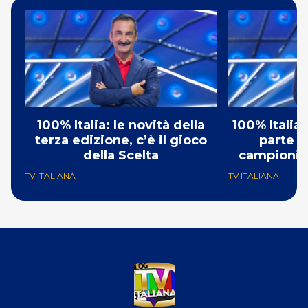
100% Italia: le novità della
100% Italia:
terza edizione, c’è il gioco
parte d
della Scelta
campioni, 
TV ITALIANA
TV ITALIANA