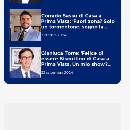
Corrado Sassu di Casa a
Prima Vista: ‘Fuori zona? Solo
un tormentone, sogno la
telecronaca di F1’
3 ottobre 2024
Gianluca Torre: ‘Felice di
essere Biscottino di Casa a
Prima Vista. Un mio show?
Un sogno’
22 settembre 2024