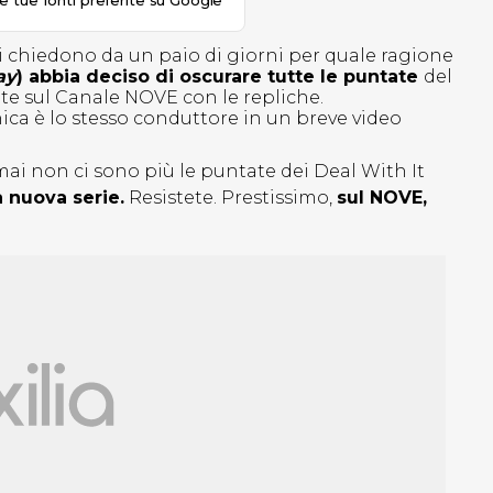
le tue fonti preferite su Google
i chiedono da un paio di giorni per quale ragione
ay
) abbia deciso di oscurare tutte le puntate
del
e sul Canale NOVE con le repliche.
ca è lo stesso conduttore in un breve video
i non ci sono più le puntate dei Deal With It
a nuova serie.
Resistete. Prestissimo,
sul NOVE,