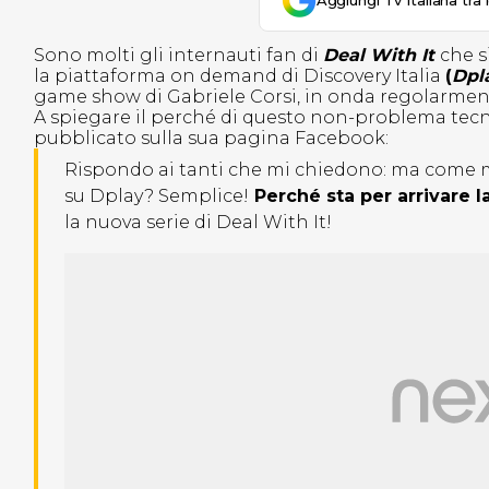
Aggiungi Tv Italiana tra 
Sono molti gli internauti fan di
Deal With It
che s
la piattaforma on demand di Discovery Italia
(
Dpl
game show di Gabriele Corsi, in onda regolarment
A spiegare il perché di questo non-problema tecni
pubblicato sulla sua pagina Facebook:
Rispondo ai tanti che mi chiedono: ma come ma
su Dplay? Semplice!
Perché sta per arrivare l
la nuova serie di Deal With It!