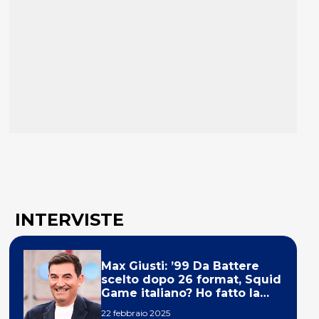
INTERVISTE
Max Giusti: ’99 Da Battere
scelto dopo 26 format, Squid
Game italiano? Ho fatto la
ola!’
22 febbraio 2025