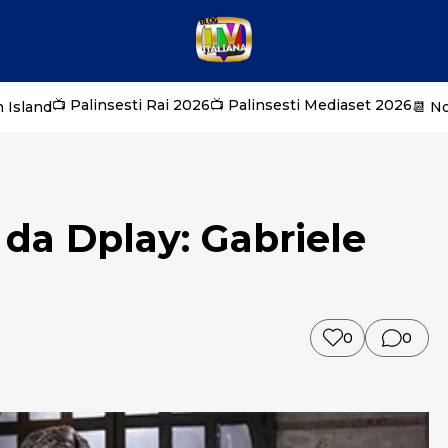
📺 Palinsesti Rai 2026
📺 Palinsesti Mediaset 2026
 Island
📆 N
 da Dplay: Gabriele
0
0