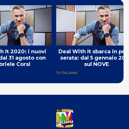
h It 2020: i nuovi
Deal With It sbarca in pr
dal 31 agosto con
serata: dal 5 gennaio 20
briele Corsi
sul NOVE
TV ITALIANA