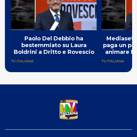
Paolo Del Debbio ha
Mediaset h
bestemmiato su Laura
paga un pa
Boldrini a Dritto e Rovescio
animare Dr
l
TV ITALIANA
TV ITALIANA