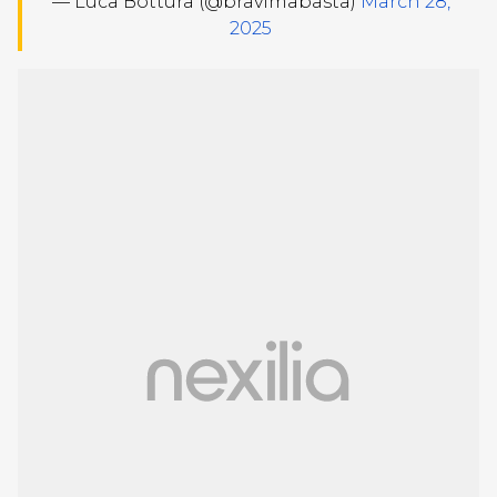
— Luca Bottura (@bravimabasta)
March 28,
2025