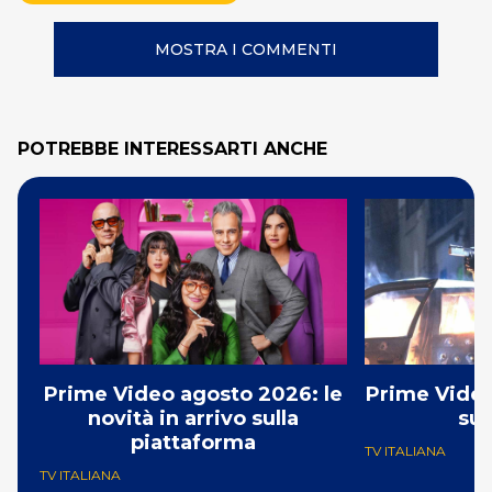
MOSTRA I COMMENTI
POTREBBE INTERESSARTI ANCHE
Prime Video agosto 2026: le
Prime Video
novità in arrivo sulla
su
piattaforma
TV ITALIANA
TV ITALIANA