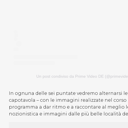
Un post condiviso da Prime Video DE (@primevid
In ognuna delle sei puntate vedremo alternarsi le 
capotavola – con le immagini realizzate nel corso de
programma a dar ritmo e a raccontare al meglio le 
nozionistica e immagini dalle più belle località de