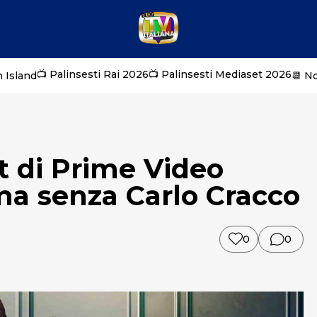
📺 Palinsesti Rai 2026
📺 Palinsesti Mediaset 2026
 Island
📆 N
t di Prime Video
ma senza Carlo Cracco
0
0