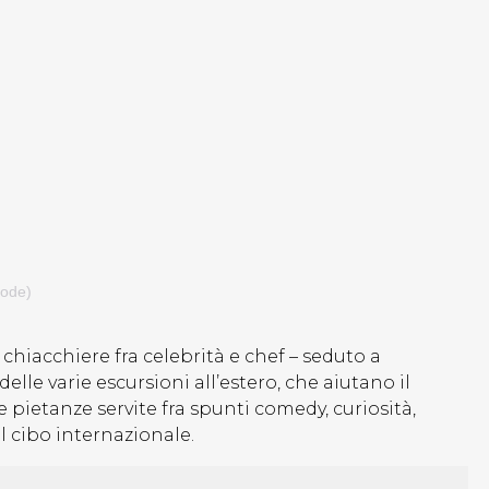
eode)
chiacchiere fra celebrità e chef – seduto a
lle varie escursioni all’estero, che aiutano il
pietanze servite fra spunti comedy, curiosità,
l cibo internazionale.