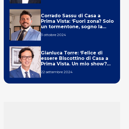
Corrado Sassu di Casa a
Prima Vista: ‘Fuori zona? Solo
un tormentone, sogno la
telecronaca di F1’
3 ottobre 2024
Gianluca Torre: ‘Felice di
essere Biscottino di Casa a
Prima Vista. Un mio show?
Un sogno’
22 settembre 2024