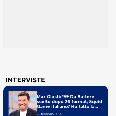
INTERVISTE
Max Giusti: ’99 Da Battere
scelto dopo 26 format, Squid
Game italiano? Ho fatto la
ola!’
22 febbraio 2025