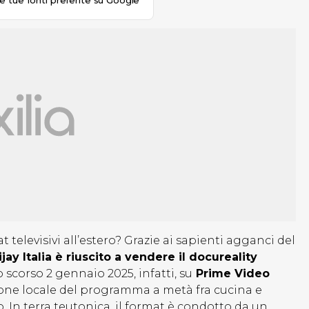
le tue fonti preferite su Google
t televisivi all’estero? Grazie ai sapienti agganci del
jay Italia è riuscito a vendere il docureality
o scorso 2 gennaio 2025, infatti, su
Prime Video
one locale del programma a metà fra cucina e
o. In terra teutonica, il format è condotto da un