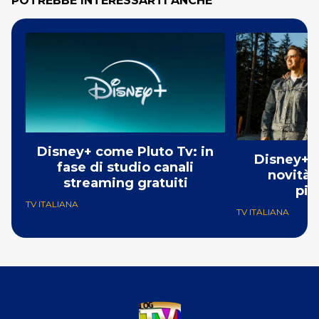
POTREBBE INTERESSARTI ANCHE
Disney+ come Pluto Tv: in
Disney+ a
fase di studio canali
novità i
streaming gratuiti
pia
TV ITALIANA
TV ITALIANA