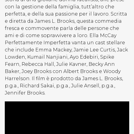
con la gestione della famiglia, tutt’altro che
perfetta, e della sua passione per il lavoro. Scritta
e diretta da James L. Brooks, questa commedia
fresca e commovente parla delle persone che
ami e di come sopravvivere a loro. Ella McCay
Perfettamente Imperfetta vanta un cast stellare
che include Emma Mackey, Jamie Lee Curtis, Jack
Lowden, Kumail Nanjiani, Ayo Edebiri, Spike
Fearn, Rebecca Hall, Julie Kavner, Becky Ann
Baker, Joey Brooks con Albert Brooks e Woody
Harrelson. Il film è prodotto da James L. Brooks,
p.g.a., Richard Sakai, p.g.a., Julie Ansell, p.g.a.,
Jennifer Brooks.