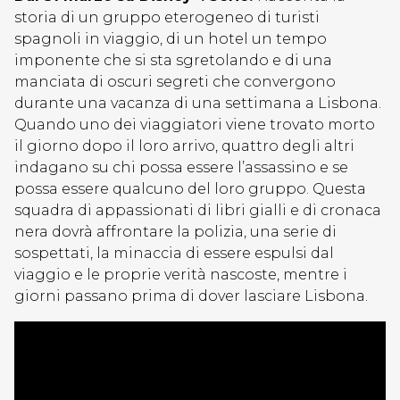
storia di un gruppo eterogeneo di turisti
spagnoli in viaggio, di un hotel un tempo
imponente che si sta sgretolando e di una
manciata di oscuri segreti che convergono
durante una vacanza di una settimana a Lisbona.
Quando uno dei viaggiatori viene trovato morto
il giorno dopo il loro arrivo, quattro degli altri
indagano su chi possa essere l’assassino e se
possa essere qualcuno del loro gruppo. Questa
squadra di appassionati di libri gialli e di cronaca
nera dovrà affrontare la polizia, una serie di
sospettati, la minaccia di essere espulsi dal
viaggio e le proprie verità nascoste, mentre i
giorni passano prima di dover lasciare Lisbona.