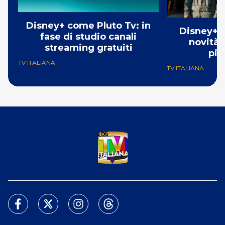
Disney+ come Pluto Tv: in
Disney+ a
fase di studio canali
novità i
streaming gratuiti
pia
TV ITALIANA
TV ITALIANA