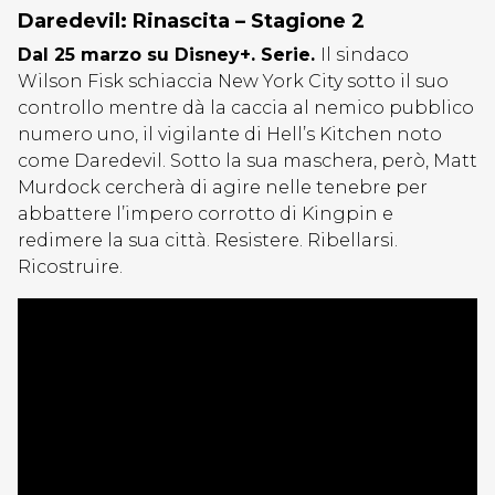
Daredevil: Rinascita – Stagione 2
Dal 25 marzo su Disney+. Serie.
Il sindaco
Wilson Fisk schiaccia New York City sotto il suo
controllo mentre dà la caccia al nemico pubblico
numero uno, il vigilante di Hell’s Kitchen noto
come Daredevil. Sotto la sua maschera, però, Matt
Murdock cercherà di agire nelle tenebre per
abbattere l’impero corrotto di Kingpin e
redimere la sua città. Resistere. Ribellarsi.
Ricostruire.