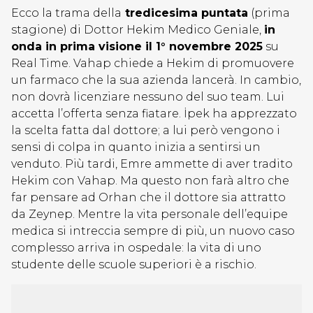
Ecco la trama della
tredicesima puntata
(prima
stagione) di Dottor Hekim Medico Geniale,
in
onda in prima visione il 1° novembre 2025
su
Real Time. Vahap chiede a Hekim di promuovere
un farmaco che la sua azienda lancerà. In cambio,
non dovrà licenziare nessuno del suo team. Lui
accetta l’offerta senza fiatare. İpek ha apprezzato
la scelta fatta dal dottore; a lui però vengono i
sensi di colpa in quanto inizia a sentirsi un
venduto. Più tardi, Emre ammette di aver tradito
Hekim con Vahap. Ma questo non farà altro che
far pensare ad Orhan che il dottore sia attratto
da Zeynep. Mentre la vita personale dell’equipe
medica si intreccia sempre di più, un nuovo caso
complesso arriva in ospedale: la vita di uno
studente delle scuole superiori è a rischio.