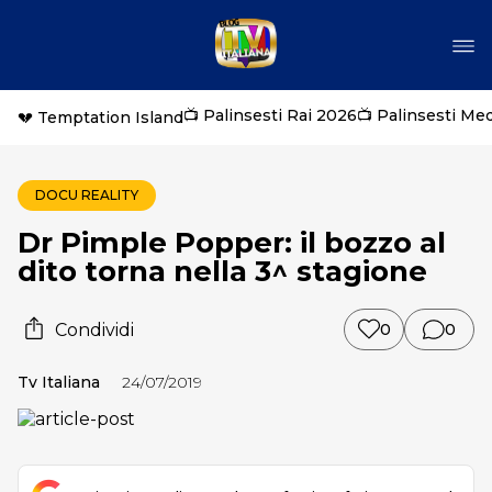
📺 Palinsesti Rai 2026
📺 Palinsesti Me
💔 Temptation Island
DOCU REALITY
Dr Pimple Popper: il bozzo al
dito torna nella 3^ stagione
Condividi
0
0
Tv Italiana
24/07/2019