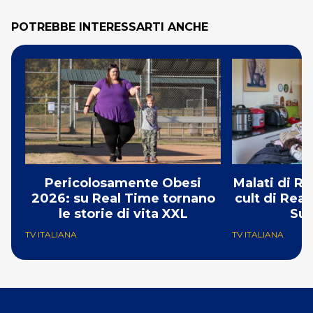
POTREBBE INTERESSARTI ANCHE
Pericolosamente Obesi
Malati di Ri
2026: su Real Time tornano
cult di Real
le storie di vita XXL
Su
TV ITALIANA
TV ITALIANA