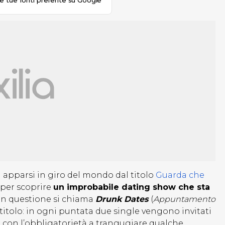
le tue fonti preferite su Google
 apparsi in giro del mondo dal titolo
Guarda che
 per scoprire
un improbabile dating show che sta
 in questione si chiama
Drunk Dates
(
Appuntamento
l titolo: in ogni puntata due single vengono invitati
con l’obbligatorietà a trangugiare qualche