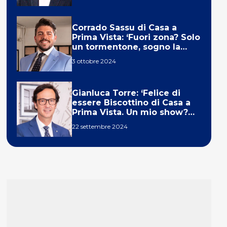
Corrado Sassu di Casa a
Prima Vista: ‘Fuori zona? Solo
un tormentone, sogno la
telecronaca di F1’
3 ottobre 2024
Gianluca Torre: ‘Felice di
essere Biscottino di Casa a
Prima Vista. Un mio show?
Un sogno’
22 settembre 2024