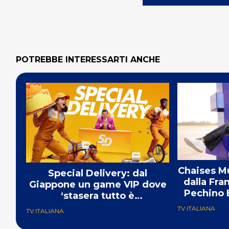
POTREBBE INTERESSARTI ANCHE
Chaises Mu
Special Delivery: dal
dalla Fra
Giappone un game VIP dove
Pechino 
‘stasera tutto è
consegnabile’
TV ITALIANA
TV ITALIANA