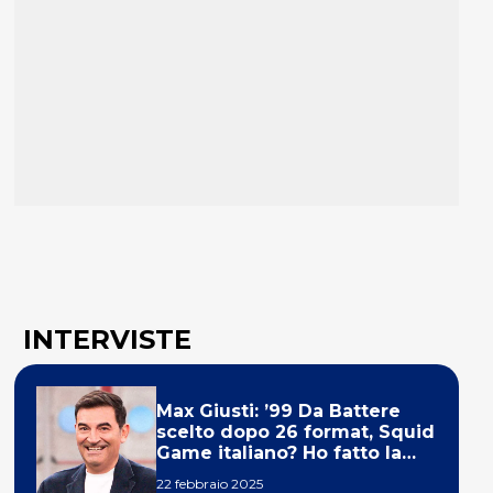
INTERVISTE
Max Giusti: ’99 Da Battere
scelto dopo 26 format, Squid
Game italiano? Ho fatto la
ola!’
22 febbraio 2025