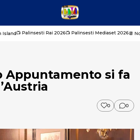
📺 Palinsesti Rai 2026
📺 Palinsesti Mediaset 2026
 Island
📆 N
o Appuntamento si fa
d’Austria
0
0