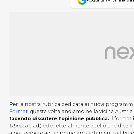
Aggiungi Tv Italiana tra 
Per la nostra rubrica dedicata ai nuovi programmi
Format,
questa volta andiamo nella vicina Austria
facendo discutere l’opinione pubblica.
Il format
Ubriaco
trad.) ed è letteralmente quello che dice i
a partecipare ad un primo appuntamento al buio 