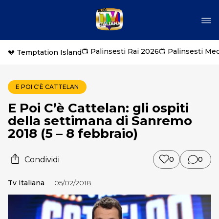
📺 Palinsesti Rai 2026
📺 Palinsesti Me
💔 Temptation Island
E POI C'È CATTELAN
E Poi C’è Cattelan: gli ospiti
della settimana di Sanremo
2018 (5 – 8 febbraio)
Condividi
0
0
Tv Italiana
05/02/2018