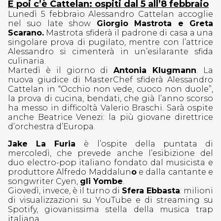
E poi c’è Cattelan: ospiti dal 5 all’8 febbraio
Lunedì 5 febbraio Alessandro Cattelan accoglie
nel suo late show
Giorgio Mastrota e Greta
Scarano.
Mastrota sfiderà il padrone di casa a una
singolare prova di pugilato, mentre con l’attrice
Alessandro si cimenterà in un’esilarante sfida
culinaria.
Martedì è il giorno di
Antonia Klugmann
. La
nuova giudice di MasterChef sfiderà Alessandro
Cattelan in “Occhio non vede, cuoco non duole”,
la prova di cucina, bendati, che già l’anno scorso
ha messo in difficoltà Valerio Braschi. Sarà ospite
anche Beatrice Venezi: la più giovane direttrice
d’orchestra d’Europa.
Jake La Furia
è l’ospite della puntata di
mercoledì, che prevede anche l’esibizione del
duo electro-pop italiano fondato dal musicista e
produttore Alfredo Maddalun
o
e dalla cantante e
songwriter Cyen,
gli Yombe
.
Giovedì, invece, è il turno di
Sfera Ebbasta
: milioni
di visualizzazioni su YouTube e di streaming su
Spotify, giovanissima stella della musica trap
italiana.