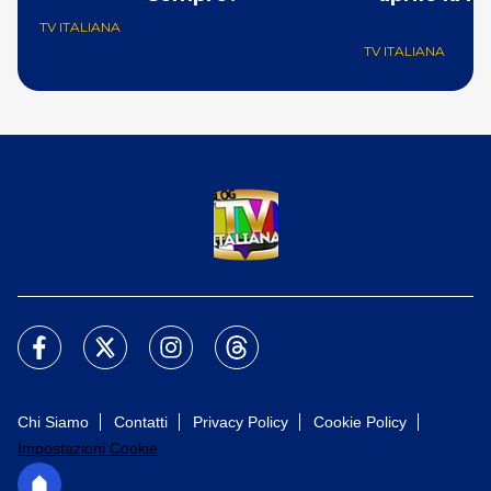
S
TV ITALIANA
TV ITALIANA
Chi Siamo
Contatti
Privacy Policy
Cookie Policy
Impostazioni Cookie