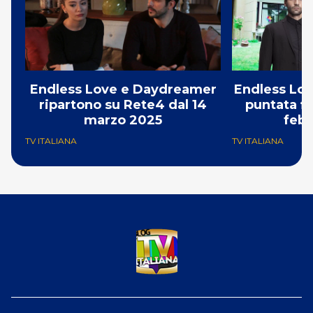
Endless Love e Daydreamer
Endless Love
ripartono su Rete4 dal 14
puntata fi
marzo 2025
febb
TV ITALIANA
TV ITALIANA