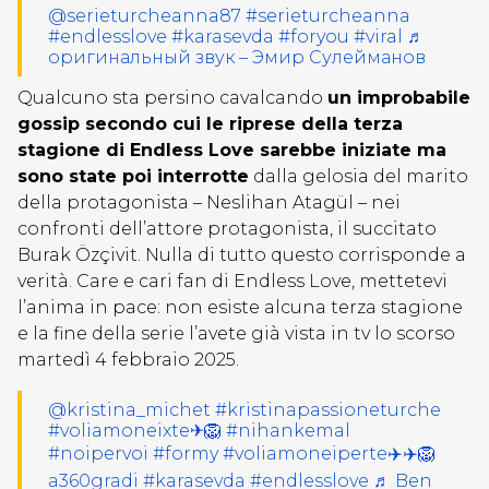
@serieturcheanna87
#serieturcheanna
#endlesslove
#karasevda
#foryou
#viral
♬
оригинальный звук – Эмир Сулейманов
Qualcuno sta persino cavalcando
un improbabile
gossip secondo cui le riprese della terza
stagione di Endless Love sarebbe iniziate ma
sono state poi interrotte
dalla gelosia del marito
della protagonista – Neslihan Atagül – nei
confronti dell’attore protagonista, il succitato
Burak Özçivit. Nulla di tutto questo corrisponde a
verità. Care e cari fan di Endless Love, mettetevi
l’anima in pace: non esiste alcuna terza stagione
e la fine della serie l’avete già vista in tv lo scorso
martedì 4 febbraio 2025.
@kristina_michet
#kristinapassioneturche
#voliamoneixte✈🦁
#nihankemal
#noipervoi
#formy
#voliamoneiperte✈️✈️🦁
a360gradi
#karasevda
#endlesslove
♬ Ben