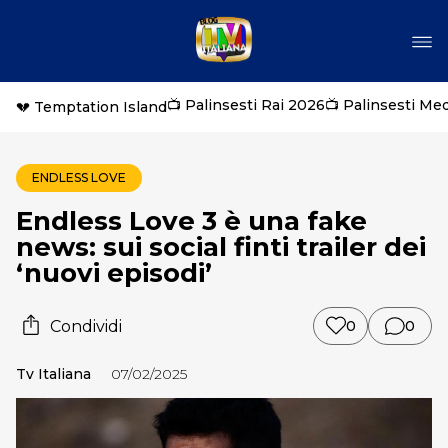
📺 Palinsesti Rai 2026
📺 Palinsesti Me
💔 Temptation Island
ENDLESS LOVE
Endless Love 3 è una fake
news: sui social finti trailer dei
‘nuovi episodi’
Condividi
0
0
Tv Italiana
07/02/2025