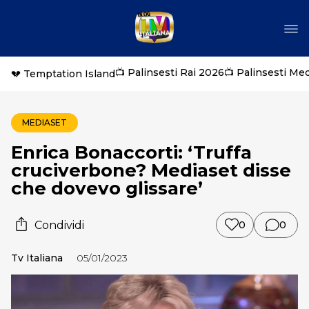
📺 Palinsesti Rai 2026
📺 Palinsesti Me
💔 Temptation Island
MEDIASET
Enrica Bonaccorti: ‘Truffa
cruciverbone? Mediaset disse
che dovevo glissare’
Condividi
0
0
Tv Italiana
05/01/2023