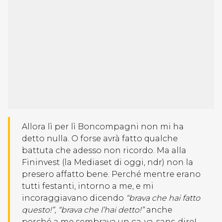
Allora lì per lì Boncompagni non mi ha
detto nulla. O forse avrà fatto qualche
battuta che adesso non ricordo. Ma alla
Fininvest (la Mediaset di oggi, ndr) non la
presero affatto bene. Perché mentre erano
tutti festanti, intorno a me, e mi
incoraggiavano dicendo
“brava che hai fatto
questo!”, “brava che l’hai detto!”
anche
perché a me sembrava un ça-va-sans-dire!