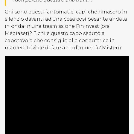
Chi sono questi fantomatici capi che rimasero in
silenzio davanti ad una cosa così pesante andata
in onda in una trasmissione Fininvest (ora
Mediaset)? E chi è questo capo seduto a
capotavola che consiglio alla conduttrice in
maniera triviale di fare atto di omertà? Mistero.