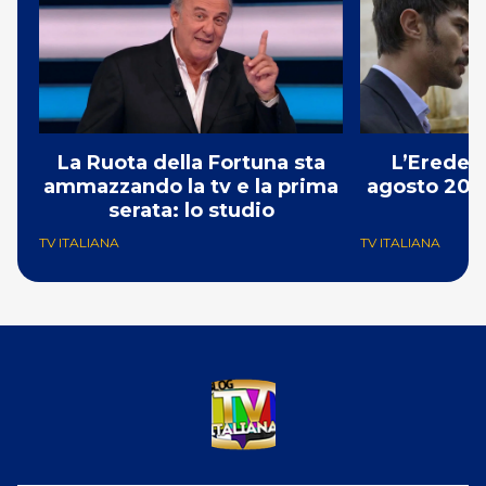
La Ruota della Fortuna sta
L’Erede: 
ammazzando la tv e la prima
agosto 2026
serata: lo studio
p
TV ITALIANA
TV ITALIANA