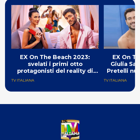
EX On The Beach 2023:
EX On Th
svelati i primi otto
Giulia Sa
protagonisti del reality di
Pretelli nu
Paramount+
Pa
TV ITALIANA
TV ITALIANA