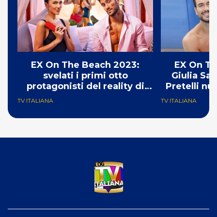
EX On The Beach 2023:
EX On Th
svelati i primi otto
Giulia Sa
protagonisti del reality di
Pretelli nu
Paramount+
Pa
TV ITALIANA
TV ITALIANA