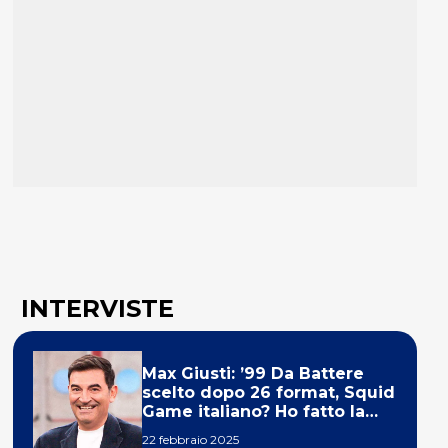
INTERVISTE
Max Giusti: ’99 Da Battere
scelto dopo 26 format, Squid
Game italiano? Ho fatto la
ola!’
22 febbraio 2025