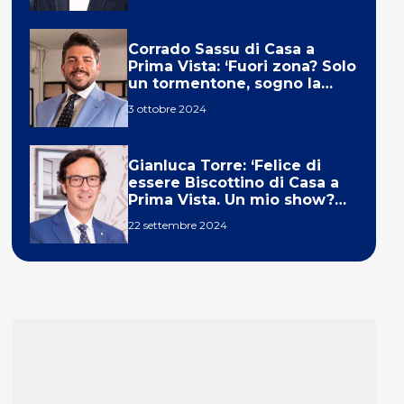
Corrado Sassu di Casa a
Prima Vista: ‘Fuori zona? Solo
un tormentone, sogno la
telecronaca di F1’
3 ottobre 2024
Gianluca Torre: ‘Felice di
essere Biscottino di Casa a
Prima Vista. Un mio show?
Un sogno’
22 settembre 2024