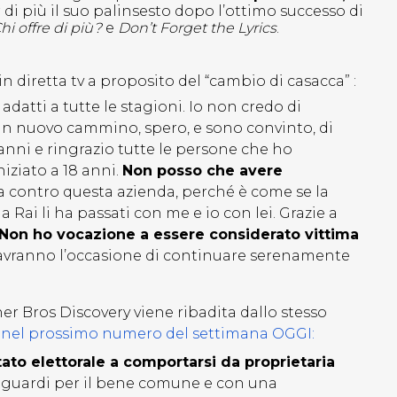
di più il suo palinsesto dopo l’ottimo successo di
hi offre di più?
e
Don’t Forget the Lyrics
.
in diretta tv a proposito del “cambio di casacca” :
datti a tutte le stagioni. Io non credo di
n nuovo cammino, spero, e sono convinto, di
0 anni e ringrazio tutte le persone che ho
niziato a 18 anni.
Non posso che avere
la contro questa azienda, perché è come se la
la Rai li ha passati con me e io con lei. Grazie a
Non ho vocazione a essere considerato vittima
avranno l’occasione di continuare serenamente
er Bros Discovery viene ribadita dallo stesso
a
nel prossimo numero del settimana OGGI:
ltato elettorale a comportarsi da proprietaria
iguardi per il bene comune e con una