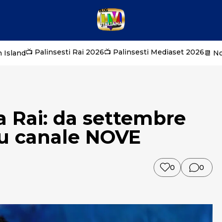
📺 Palinsesti Rai 2026
📺 Palinsesti Mediaset 2026
 Island
📆 N
la Rai: da settembre
su canale NOVE
0
0