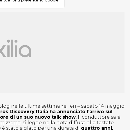
le tue fonti preferite su Google
blog nelle ultime settimane, ieri – sabato 14 maggio
os Discovery Italia ha annunciato l’arrivo sul
tore di un suo nuovo talk show.
Il conduttore sarà
izzetto, si legge nella nota diffusa alle testate
y è stato siglato per una durata di
quattro anni,