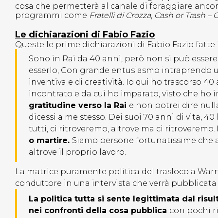
cosa che permetterà al canale di foraggiare ancor 
programmi come
Fratelli di Crozza
,
Cash or Trash – C
Le dichiarazioni di Fabio Fazio
Queste le prime dichiarazioni di Fabio Fazio fatte 
Sono in Rai da 40 anni, però non si può essere a
esserlo, Con grande entusiasmo intraprendo u
inventiva e di creatività. Io qui ho trascorso 4
incontrato e da cui ho imparato, visto che ho i
gratitudine verso la Rai
e non potrei dire nul
dicessi a me stesso. Dei suoi 70 anni di vita, 40 
tutti, ci ritroveremo, altrove ma ci ritroveremo.
o martire.
Siamo persone fortunatissime che 
altrove il proprio lavoro.
La matrice puramente politica del trasloco a Warn
conduttore in una intervista che verrà pubblicat
La politica tutta si sente legittimata dal risu
nei confronti della cosa pubblica
con pochi r