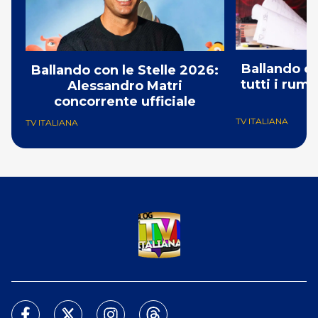
Ballando co
Ballando con le Stelle 2026:
tutti i rumo
Alessandro Matri
C
concorrente ufficiale
TV ITALIANA
TV ITALIANA