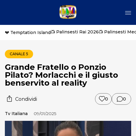
📺 Palinsesti Rai 2026
📺 Palinsesti Me
💔 Temptation Island
CANALE 5
Grande Fratello o Ponzio
Pilato? Morlacchi e il giusto
benservito al reality
Condividi
0
0
Tv Italiana
09/01/2025