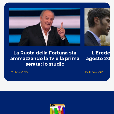
La Ruota della Fortuna sta
L’Erede: 
ammazzando la tv e la prima
agosto 2026
serata: lo studio
p
TV ITALIANA
TV ITALIANA