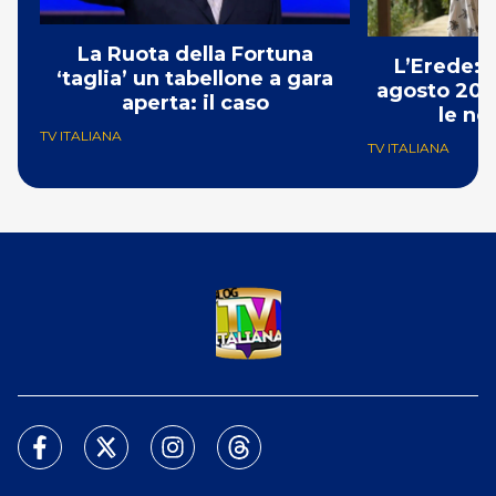
La Ruota della Fortuna
L’Erede: 
‘taglia’ un tabellone a gara
agosto 202
aperta: il caso
le no
TV ITALIANA
TV ITALIANA