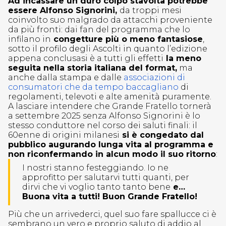
Ad incassare un duro colpo stavolta potrebbe
essere Alfonso Signorini,
da troppi mesi
coinvolto suo malgrado da attacchi proveniente
da più fronti: dai fan del programma che lo
infilano in
congetture più o meno fantasiose
,
sotto il profilo degli Ascolti in quanto l’edizione
appena conclusasi è a tutti gli effetti
la meno
seguita nella storia italiana del format,
ma
anche dalla stampa e dalle
associazioni di
consumatori che da tempo baccagliano
di
regolamenti, televoti e alte amenità puramente.
A lasciare intendere che Grande Fratello tornerà
a settembre 2025 senza Alfonso Signorini è lo
stesso conduttore nel corso dei saluti finali: il
60enne di origini milanesi
si è congedato dal
pubblico augurando lunga vita al programma e
non riconfermando in alcun modo il suo ritorno
:
I nostri stanno festeggiando. Io ne
approfitto per salutarvi tutti quanti, per
dirvi che vi voglio tanto tanto bene
e…
Buona vita a tutti! Buon Grande Fratello!
Più che un arrivederci, quel suo fare spallucce ci è
sembrano un vero e proprio saluto di addio al