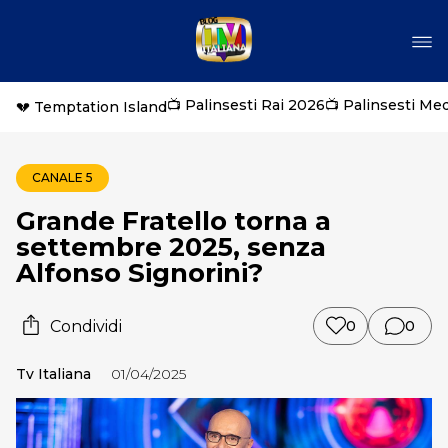
📺 Palinsesti Rai 2026
📺 Palinsesti Me
💔 Temptation Island
CANALE 5
Grande Fratello torna a
settembre 2025, senza
Alfonso Signorini?
Condividi
0
0
Tv Italiana
01/04/2025