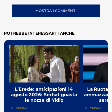
MOSTRA I COMMENTI
POTREBBE INTERESSARTI ANCHE
L’Erede: anticipazioni 14
La Ruota d
agosto 2026: Serhat guasta
ammazzando 
le nozze di Yldiz
serat
TV ITALIANA
TV ITALIANA