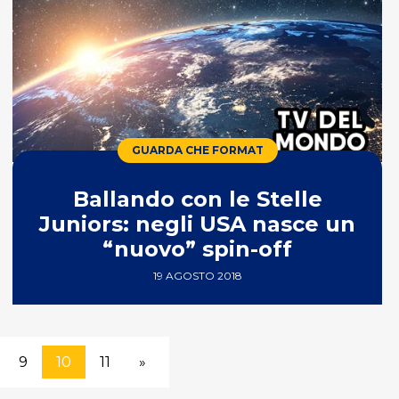
GUARDA CHE FORMAT
Ballando con le Stelle
Juniors: negli USA nasce un
“nuovo” spin-off
19 AGOSTO 2018
9
10
11
»