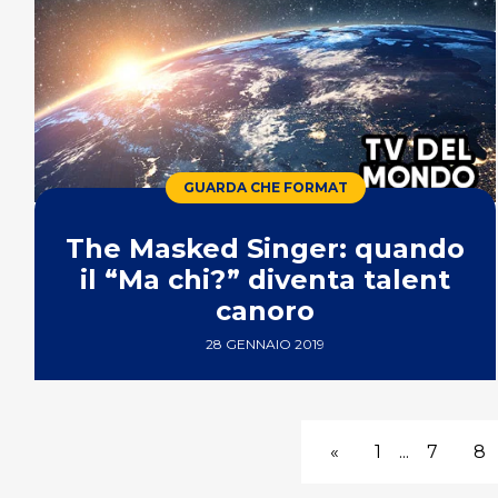
GUARDA CHE FORMAT
The Masked Singer: quando
il “Ma chi?” diventa talent
canoro
28 GENNAIO 2019
«
1
...
7
8