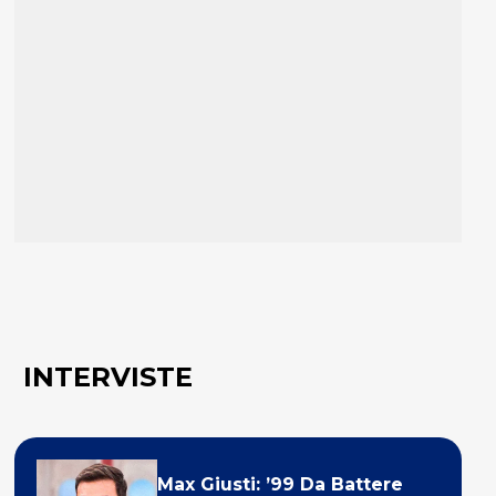
INTERVISTE
Max Giusti: ’99 Da Battere