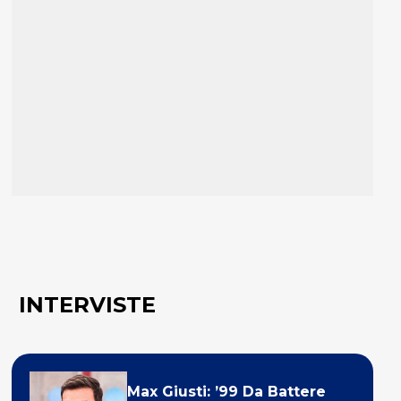
INTERVISTE
Max Giusti: ’99 Da Battere