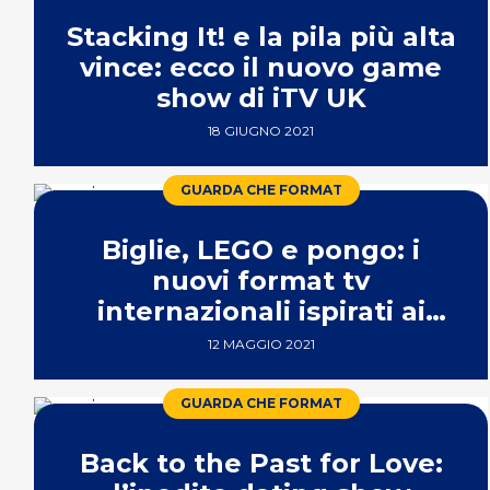
Stacking It! e la pila più alta
vince: ecco il nuovo game
show di iTV UK
18 GIUGNO 2021
GUARDA CHE FORMAT
Biglie, LEGO e pongo: i
nuovi format tv
internazionali ispirati ai
giochi dell’infanzia
12 MAGGIO 2021
GUARDA CHE FORMAT
Back to the Past for Love: