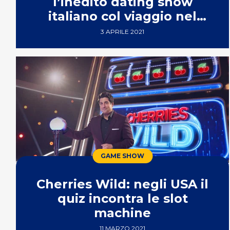
l’inedito dating show
italiano col viaggio nel
tempo
3 APRILE 2021
GAME SHOW
Cherries Wild: negli USA il
quiz incontra le slot
machine
11 MARZO 2021