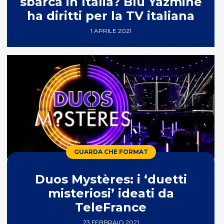
sbarca in Italia? Blu Yazmine
ha diritti per la TV italiana
1 APRILE 2021
GUARDA CHE FORMAT
Duos Mystères: i ‘duetti
misteriosi’ ideati da
TeleFrance
23 FEBBRAIO 2021