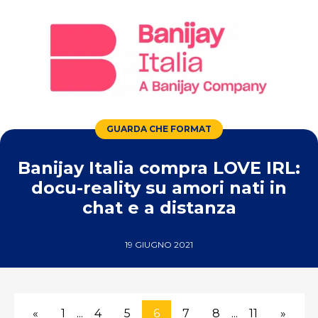
GUARDA CHE FORMAT
Banijay Italia compra LOVE IRL:
docu-reality su amori nati in
chat e a distanza
19 GIUGNO 2021
«
1
...
4
5
6
7
8
...
11
»