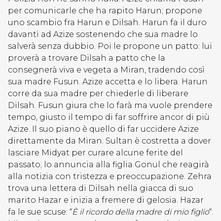
per comunicarle che ha rapito Harun; propone
uno scambio fra Harun e Dilsah. Harun fa il duro
davanti ad Azize sostenendo che sua madre lo
salverà senza dubbio. Poi le propone un patto: lui
proverà a trovare Dilsah a patto che la
consegnerà viva e vegeta a Miran, tradendo così
sua madre Fusun. Azize accetta e lo libera. Harun
corre da sua madre per chiederle di liberare
Dilsah. Fusun giura che lo farà ma vuole prendere
tempo, giusto il tempo di far soffrire ancor di più
Azize. Il suo piano è quello di far uccidere Azize
direttamente da Miran. Sultan è costretta a dover
lasciare Midyat per curare alcune ferite del
passato; lo annuncia alla figlia Gonul che reagirà
alla notizia con tristezza e preoccupazione. Zehra
trova una lettera di Dilsah nella giacca di suo
marito Hazar e inizia a fremere di gelosia. Hazar
fa le sue scuse: “
È il ricordo della madre di mio figlio
“.