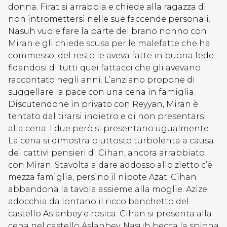
donna. Firat si arrabbia e chiede alla ragazza di
non intromettersi nelle sue faccende personali.
Nasuh vuole fare la parte del brano nonno con
Miran e gli chiede scusa per le malefatte che ha
commesso, del resto le aveva fatte in buona fede
fidandosi di tutti quei fattacci che gli avevano
raccontato negli anni. L’anziano propone di
suggellare la pace con una cena in famiglia.
Discutendone in privato con Reyyan, Miran è
tentato dal tirarsi indietro e di non presentarsi
alla cena. I due però si presentano ugualmente.
La cena si dimostra piuttosto turbolenta a causa
dei cattivi pensieri di Cihan, ancora arrabbiato
con Miran. Stavolta a dare addosso allo zietto c’è
mezza famiglia, persino il nipote Azat. Cihan
abbandona la tavola assieme alla moglie. Azize
adocchia da lontano il ricco banchetto del
castello Aslanbey e rosica. Cihan si presenta alla
cena nel castello Aslanbey. Nasuh becca la spiona