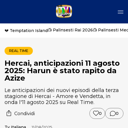
📺 Palinsesti Rai 2026
📺 Palinsesti Me
💔 Temptation Island
REAL TIME
Hercai, anticipazioni 11 agosto
2025: Harun è stato rapito da
Azize
Le anticipazioni dei nuovi episodi della terza
stagione di Hercai - Amore e Vendetta, in
onda l'11 agosto 2025 su Real Time.
Condividi
0
0
Tv Italiana
11/08/2025