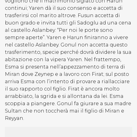
vogliono che il matrimonio siglato con Harun
continui; Yaren dà il suo consenso e accetta di
trasferirsi col marito altrove. Fusun accetta di
buon grado e invita tutti gli Sadoglu ad una cena
al castello Aslanbey: “Per noi le porte sono
sempre aperte”. Yaren e Harun finiranno a vivere
nel castello Aslanbey. Gonul non accetta questo
trasferimento, specie perché dovrà dividere la sua
abitazione con la vipera Yaren. Nel frattempo,
Esma si presenta nell’appezzamento di terra di
Miran dove Zeynep e a lavoro con Firat; sul posto
arriva Esma con l’intento di provare a riallacciare
il suo rapporto col figlio. Firat è ancora molto
arrabbiato, la sgrida e si allontana da lei. Esma
scoppia a piangere. Gonul fa giurare a sua madre
Sultan che non toccherà mai il figlio di Miran e
Reyyan.