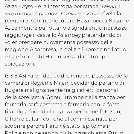
Azize – Ayse – e la interroga per strada.”
Dilsah è
viva ma non è più dove l’avevo messa io”:
rivela la
megera al suo interlocutore. Hazar becca Nasuh e
Azize mentre parlottano e sgrida entrambi. Azize
raggiunge il castello Aslanbey pretendendo di
voler prendere nuovamente possesso della
magione. A sorpresa, la polizia irrompe nell’atrio
e trae in arresto Harun senza dare troppe
spiegazioni.
(S 3 E 43) Yaren decide di prendere possesso della
camera di Reyyan e Miran, decidendo persino di
frugare malignamente fra gli effetti personali
della sorellastra. Gonul irrompe nella stanza per
fermarla; sarà costretta a fermarla con la forza,
tirandola fuori dalla stanza per i capelli. Fusun,
Cihan e Sultan corrono al commissariato per
scoprire perché Harun è stato rapito ma in
Polizia non ne sanno nulla. Azize chiama Fusun