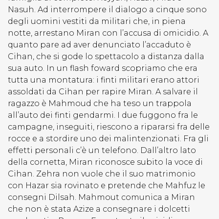
Nasuh. Ad interrompere il dialogo a cinque sono
degli uomini vestiti da militari che, in piena
notte, arrestano Miran con l’accusa di omicidio. A
quanto pare ad aver denunciato l’accaduto è
Cihan, che si gode lo spettacolo a distanza dalla
sua auto. In un flash foward scopriamo che era
tutta una montatura: i finti militari erano attori
assoldati da Cihan per rapire Miran. A salvare il
ragazzo è Mahmoud che ha teso un trappola
all’auto dei finti gendarmi. I due fuggono fra le
campagne, inseguiti, riescono a ripararsi fra delle
rocce e a stordire uno dei malintenzionati. Fra gli
effetti personali c’è un telefono. Dall’altro lato
della cornetta, Miran riconosce subito la voce di
Cihan. Zehra non vuole che il suo matrimonio
con Hazar sia rovinato e pretende che Mahfuz le
consegni Dilsah. Mahmout comunica a Miran
che non è stata Azize a consegnare i dolcetti