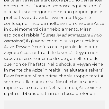
baita arriva Hazar e si discute proprio dei famosi
dolcetti di cui l’uomo disconosce ogni paternità;
alla baita si accorgono che erano proprio quelle
prelibatezze ad averla avvelenata. Reyyan è
confusa, non ricorda molto se non che c’era Azize
in quei momenti di annebbiamento. Miran
esplode di rabbia: “
È stata lei ad ammazzare il mio
bambino!”
; il giovane corre in auto per uccidere
Azize. Reyyan è confusa dalle parole del marito.
Zeynep è costretta a dirle la verità: Reyyan non
sapeva di essere incinta di due gemelli, uno dei
due non ce l’ha fatta. Nello shock, a Reyyan viene
in mente che Azize in realtà l’ha aiutata a salvarsi.
Deve fermare Miran prima che sia troppo tardi. A
sorpresa, alla baita arriva Nasuh che fa salire la
nipote sulla sua auto. Nel frattempo, Azize viene
rapita e abbandonata in una fossa profonda.