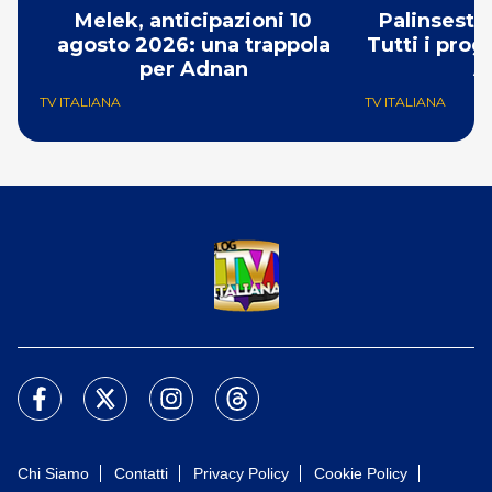
Melek, anticipazioni 10
Palinsesti
agosto 2026: una trappola
Tutti i prog
per Adnan
A
TV ITALIANA
TV ITALIANA
Chi Siamo
Contatti
Privacy Policy
Cookie Policy