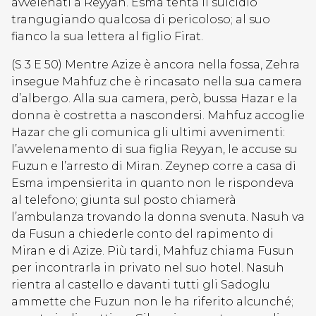
avvelenati a Reyyan. Esma tenta il suicidio
trangugiando qualcosa di pericoloso; al suo
fianco la sua lettera al figlio Firat.
(S 3 E 50) Mentre Azize è ancora nella fossa, Zehra
insegue Mahfuz che è rincasato nella sua camera
d’albergo. Alla sua camera, però, bussa Hazar e la
donna è costretta a nascondersi. Mahfuz accoglie
Hazar che gli comunica gli ultimi avvenimenti:
l’avvelenamento di sua figlia Reyyan, le accuse su
Fuzun e l’arresto di Miran. Zeynep corre a casa di
Esma impensierita in quanto non le rispondeva
al telefono; giunta sul posto chiamerà
l’ambulanza trovando la donna svenuta. Nasuh va
da Fusun a chiederle conto del rapimento di
Miran e di Azize. Più tardi, Mahfuz chiama Fusun
per incontrarla in privato nel suo hotel. Nasuh
rientra al castello e davanti tutti gli Sadoglu
ammette che Fuzun non le ha riferito alcunché;