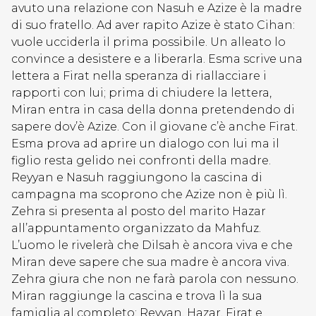
avuto una relazione con Nasuh e Azize è la madre
di suo fratello. Ad aver rapito Azize è stato Cihan:
vuole ucciderla il prima possibile. Un alleato lo
convince a desistere e a liberarla. Esma scrive una
lettera a Firat nella speranza di riallacciare i
rapporti con lui; prima di chiudere la lettera,
Miran entra in casa della donna pretendendo di
sapere dov’è Azize. Con il giovane c’è anche Firat.
Esma prova ad aprire un dialogo con lui ma il
figlio resta gelido nei confronti della madre.
Reyyan e Nasuh raggiungono la cascina di
campagna ma scoprono che Azize non è più lì.
Zehra si presenta al posto del marito Hazar
all’appuntamento organizzato da Mahfuz.
L’uomo le rivelerà che Dilsah è ancora viva e che
Miran deve sapere che sua madre è ancora viva.
Zehra giura che non ne farà parola con nessuno.
Miran raggiunge la cascina e trova lì la sua
famiglia al completo: Reyyan, Hazar, Firat e