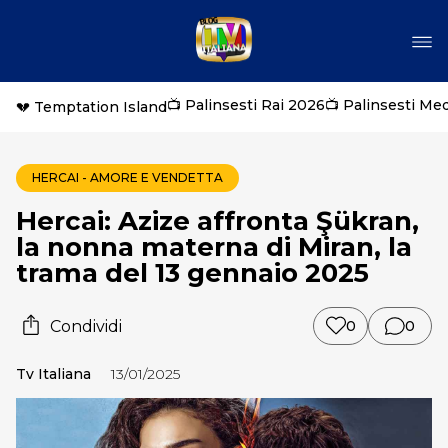
📺 Palinsesti Rai 2026
📺 Palinsesti Me
💔 Temptation Island
HERCAI - AMORE E VENDETTA
Hercai: Azize affronta Şükran,
la nonna materna di Miran, la
trama del 13 gennaio 2025
Condividi
0
0
Tv Italiana
13/01/2025