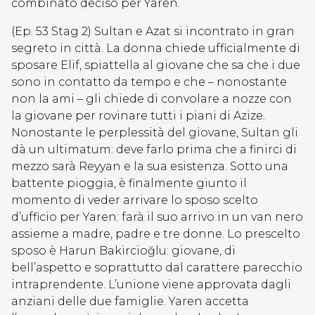
combinato deciso per Yaren.
(Ep. 53 Stag 2) Sultan e Azat si incontrato in gran
segreto in città. La donna chiede ufficialmente di
sposare Elif, spiattella al giovane che sa che i due
sono in contatto da tempo e che – nonostante
non la ami – gli chiede di convolare a nozze con
la giovane per rovinare tutti i piani di Azize.
Nonostante le perplessità del giovane, Sultan gli
dà un ultimatum: deve farlo prima che a finirci di
mezzo sarà Reyyan e la sua esistenza. Sotto una
battente pioggia, è finalmente giunto il
momento di veder arrivare lo sposo scelto
d’ufficio per Yaren: farà il suo arrivo in un van nero
assieme a madre, padre e tre donne. Lo prescelto
sposo è Harun Bakircioğlu: giovane, di
bell’aspetto e soprattutto dal carattere parecchio
intraprendente. L’unione viene approvata dagli
anziani delle due famiglie. Yaren accetta