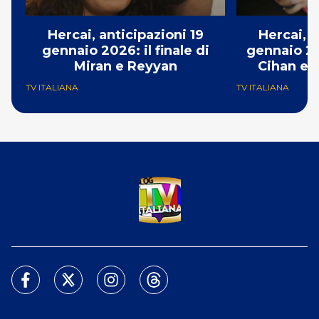
Hercai, anticipazioni 19
Hercai, a
gennaio 2026: il finale di
gennaio 20
Miran e Reyyan
Cihan e v
TV ITALIANA
TV ITALIANA