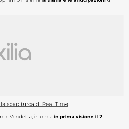
 scopriamo insieme
la trama e le anticipazioni
di
la soap turca di Real Time
re e Vendetta, in onda
in prima visione il 2