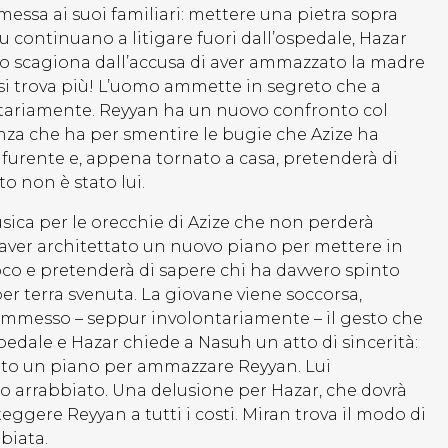
ssa ai suoi familiari: mettere una pietra sopra
 continuano a litigare fuori dall’ospedale, Hazar
lo scagiona dall’accusa di aver ammazzato la madre
si trova più! L’uomo ammette in segreto che a
ontariamente. Reyyan ha un nuovo confronto col
anza che ha per smentire le bugie che Azize ha
è furente e, appena tornato a casa, pretenderà di
to non è stato lui.
usica per le orecchie di Azize che non perderà
aver architettato un nuovo piano per mettere in
ioco e pretenderà di sapere chi ha davvero spinto
per terra svenuta. La giovane viene soccorsa,
commesso – seppur involontariamente – il gesto che
edale e Hazar chiede a Nasuh un atto di sincerità:
rato un piano per ammazzare Reyyan. Lui
to arrabbiato. Una delusione per Hazar, che dovrà
ggere Reyyan a tutti i costi. Miran trova il modo di
biata.