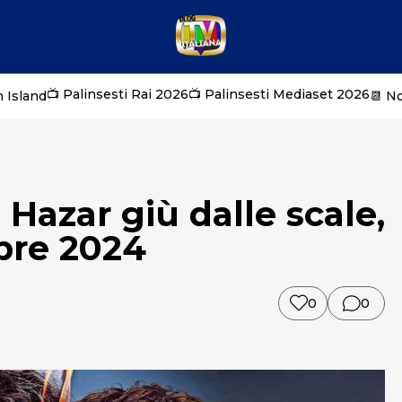
📺 Palinsesti Rai 2026
📺 Palinsesti Mediaset 2026
 Island
📆 N
o Hazar giù dalle scale,
bre 2024
0
0