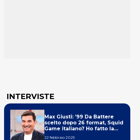
INTERVISTE
Max Giusti: ’99 Da Battere
scelto dopo 26 format, Squid
Game italiano? Ho fatto la
ola!’
22 febbraio 2025