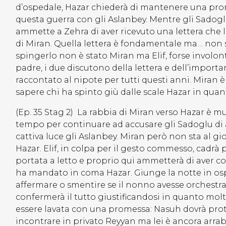
d’ospedale, Hazar chiederà di mantenere una prome
questa guerra con gli Aslanbey. Mentre gli Sadoglu
ammette a Zehra di aver ricevuto una lettera che 
di Miran. Quella lettera è fondamentale ma… non 
spingerlo non è stato Miran ma Elif, forse invol
padre, i due discutono della lettera e dell’import
raccontato al nipote per tutti questi anni. Miran 
sapere chi ha spinto giù dalle scale Hazar in quan
(Ep. 35 Stag 2) La rabbia di Miran verso Hazar è m
tempo per continuare ad accusare gli Sadoglu di 
cattiva luce gli Aslanbey. Miran però non sta al g
Hazar. Elif, in colpa per il gesto commesso, cadrà 
portata a letto e proprio qui ammetterà di aver 
ha mandato in coma Hazar. Giunge la notte in osp
affermare o smentire se il nonno avesse orchest
confermerà il tutto giustificandosi in quanto mol
essere lavata con una promessa: Nasuh dovrà prote
incontrare in privato Reyyan ma lei è ancora arrab