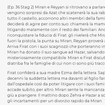
(Ep. 36 Stag 2) Miran e Reyyan si ritrovano a parlar
vengono sorpresi da Azat che scatenerà la sua rabb
tutto il castello, accorrono altri membri della famig
deciderà di agire per conto suo: chiamerà la mam
litigando malamente con il resto dei familiari. Anc
riconquistare la fiducia di Firat: gli rivelerà che Mi
fuori la pistola, la punta su Miran, Reyyan prover
Arriva Firat con i suoi scagnozzi che porteranno in s
Miran ha donato il suo sangue ad Hazar, salvando
misteriosamente compatibile. Miran e Firat discu
diatriba fra le famiglie di cui non ci sono più tracc
Firat confiderà a sua madre Ezma della lettera. S
decenni la suddetta lettera ma davanti al figlio fa
dall’ospedale così da poter litigare con i suoi fa
accade subito, per altro. Miran sente la mancanza
giù a piangere. Il mattino dopo Zehra e Hazar a s
gli incartamenti per un divorzio rapido da Miran.