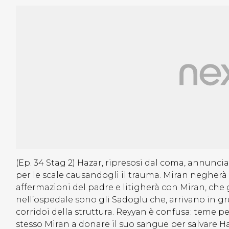
(Ep. 34 Stag 2) Hazar, ripresosi dal coma, annuncia
per le scale causandogli il trauma. Miran negherà 
affermazioni del padre e litigherà con Miran, che 
nell’ospedale sono gli Sadoglu che, arrivano in g
corridoi della struttura. Reyyan è confusa: teme pe
stesso Miran a donare il suo sangue per salvare H