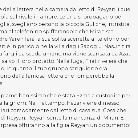
e della lettera nella camera da letto di Reyyan; i due
ia sul rivale in amore. Le urla si propagano per
lia, svegliano persino la piccola Gul che, intristita,
ma al telefonino spifferandole che Miran sta
he Yaren farà la sua solita scenetta al telefono per
ran è in pericolo nella villa degli Sadoglu. Nasuh tira
à a fargli da scudo umano ma viene scansata da Azat.
alvo il loro protetto. Nella fuga, Firat rivelerà che
lo, in quanto il suo gruppo sanguigno era
tono della famosa lettera che romperebbe la
e.
appiamo benissimo che è stata Ezma a custodire per
rà la gnorri. Nel frattempo, Hazar viene dimesso
miliari comodamente dal letto di casa sua. Cosa che
 di Reyyan, Reyyan sente la mancanza di Miran. E
orpresa offriranno alla figlia Reyyan un documento: