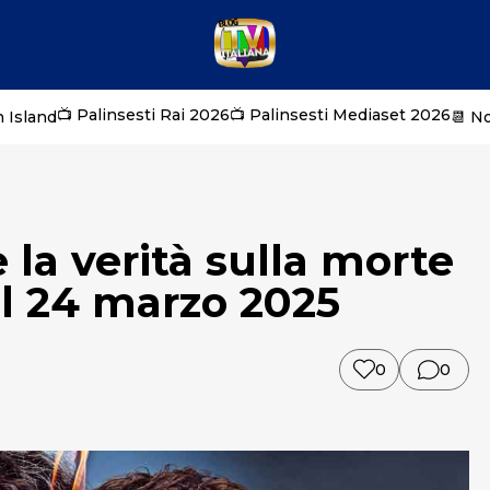
📺 Palinsesti Rai 2026
📺 Palinsesti Mediaset 2026
 Island
📆 N
 la verità sulla morte
el 24 marzo 2025
0
0