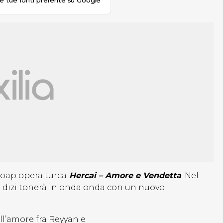
le tue fonti preferite su Google
soap opera turca
Hercai – Amore e Vendetta
. Nel
l dizi tonerà in onda onda con un nuovo
ell’amore fra Reyyan e