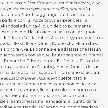
e in passato; “
Ha distrutto la vita di mio nipote, è un
e di guaio. Non voglio tornare sull’argomento”
gli
el frattempo, Nasuh raggiunge l’abitazione di una
arlare con lui. Azize prova a riprendersi le
ellandosi ad un cavillo, un debito puramente
sto rimedio. Nasuh viene a patti con la signora
o di Dilsah. Cala la notte, Miran e Reyyan credono di
pola allo stalker: è Omer, l’uomo che Miran stava
a signora Alya. La donna svela ad Hazar che Nasuh
in quanto serba con sé quel brutto segreto da oramai
 l’amore fra Dilsah e Hazar. E c’è di più: Dilsah ha
stretta a sposare un Aslanbey. Anche Omer fa le sue
n’arma da fuoco ma i suoi abiti non erano stracciati.
a abusato di Dilsah Aslanbey”
: queste parole
 a terra per l’ennesima mazzata morale ricevuta.
a mentito, sempre, fin da piccolo, per ogni cosa.
to c’era evidentemente una terza ed un quarta
ze si è intromessa nelle indagini, al punto da far
l’ordine e causando un incendio al commissariato