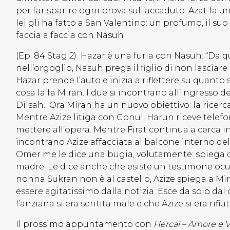
per far sparire ogni prova sull’accaduto. Azat fa u
lei gli ha fatto a San Valentino: un profumo, il su
faccia a faccia con Nasuh
(Ep. 84 Stag 2) Hazar è una furia con Nasuh: “Da 
nell’orgoglio, Nasuh prega il figlio di non lasciare il
Hazar prende l’auto e inizia a riflettere su quanto
cosa la fa Miran. I due si incontrano all’ingresso de
Dilsah. Ora Miran ha un nuovo obiettivo: la ricerc
Mentre Azize litiga con Gonul, Harun riceve tele
mettere all’opera. Mentre Firat continua a cerca 
incontrano Azize affacciata al balcone interno del 
Omer me le dice una bugia, volutamente: spiega c
madre. Le dice anche che esiste un testimone ocul
nonna Sukran non è al castello, Azize spiega a Mira
essere agitatissimo dalla notizia. Esce da solo dal
l’anziana si era sentita male e che Azize si era rifiu
Il prossimo appuntamento con
Hercai – Amore e 