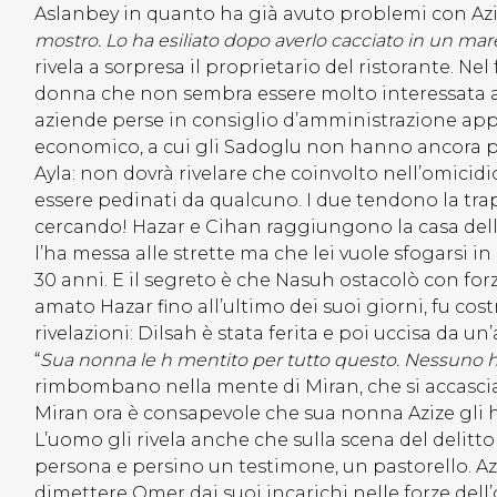
Aslanbey in quanto ha già avuto problemi con Aziz
mostro. Lo ha esiliato dopo averlo cacciato in un mar
rivela a sorpresa il proprietario del ristorante. N
donna che non sembra essere molto interessata a p
aziende perse in consiglio d’amministrazione app
economico, a cui gli Sadoglu non hanno ancora po
Ayla: non dovrà rivelare che coinvolto nell’omicidi
essere pedinati da qualcuno. I due tendono la trap
cercando! Hazar e Cihan raggiungono la casa dell
l’ha messa alle strette ma che lei vuole sfogarsi 
30 anni. E il segreto è che Nasuh ostacolò con forza
amato Hazar fino all’ultimo dei suoi giorni, fu co
rivelazioni: Dilsah è stata ferita e poi uccisa da u
“
Sua nonna le h mentito per tutto questo. Nessuno h
rimbombano nella mente di Miran, che si accascia
Miran ora è consapevole che sua nonna Azize gli h
L’uomo gli rivela anche che sulla scena del delit
persona e persino un testimone, un pastorello. Azi
dimettere Omer dai suoi incarichi nelle forze del