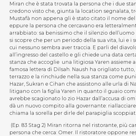
Miran che è stata trovata la persona che i due st
credono visto che, giunta la location segnalata, 
Mustafà non appena gli è stato citato il nome del
eppure la persona che cercavano era letteralmente
arrabbiato: sa benissimo che il silenzio dell’uomo 
si scopre che per un periodo della sua vita, lui e i
cui nessuno sembra aver traccia. E parli del diavo
all’ingresso del castello e gli chiede una data cer
stanza che accoglie una litigiosa Yaren assieme 
famosa lettera di Dilsah. Naush ha origliato tutto, a
terrazzo e la rinchiude nella sua stanza come pu
Hazar, Sukran e Cihan che assistono alle urla di N
litigano con la figlia Yaren in quanto il guaio co
avrebbe scagionato lo zio Hazar dall’accusa di om
dà un nuovo compito alla governante: riallacciare i 
chiama la sorella per dirle del parapiglia scoppiato
(Ep. 83 Stag 2) Miran ritorna nel ristorante, più ca
persona che cerca: Omer. Il ristoratore oppone re