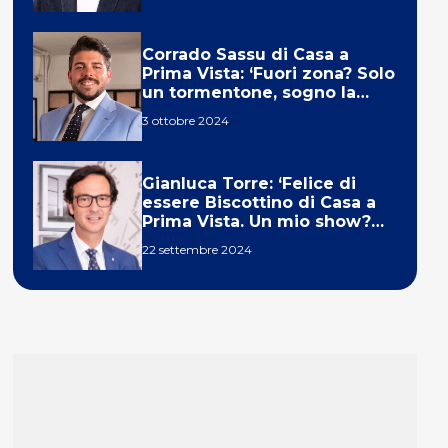
Corrado Sassu di Casa a
Prima Vista: ‘Fuori zona? Solo
un tormentone, sogno la
telecronaca di F1’
3 ottobre 2024
Gianluca Torre: ‘Felice di
essere Biscottino di Casa a
Prima Vista. Un mio show?
Un sogno’
22 settembre 2024