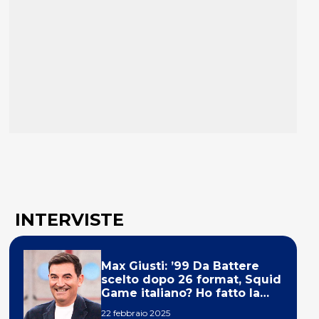
INTERVISTE
Max Giusti: ’99 Da Battere
scelto dopo 26 format, Squid
Game italiano? Ho fatto la
ola!’
22 febbraio 2025