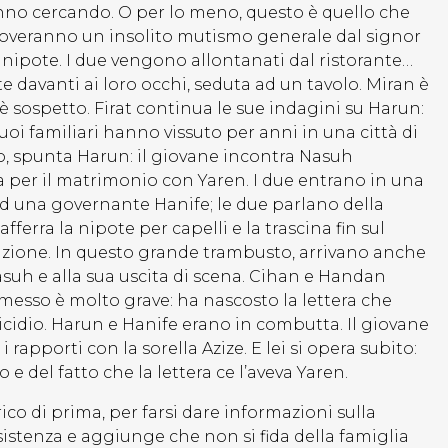
anno cercando. O per lo meno, questo è quello che
troveranno un insolito mutismo generale dal signor
 nipote. I due vengono allontanati dal ristorante…
 davanti ai loro occhi, seduta ad un tavolo. Miran è
è sospetto. Firat continua le sue indagini su Harun:
 suoi familiari hanno vissuto per anni in una città di
lo, spunta Harun: il giovane incontra Nasuh
ta per il matrimonio con Yaren. I due entrano in una
ad una governante Hanife; le due parlano della
fferra la nipote per capelli e la trascina fin sul
nizione. In questo grande trambusto, arrivano anche
asuh e alla sua uscita di scena. Cihan e Handan
mmesso è molto grave: ha nascosto la lettera che
icidio. Harun e Hanife erano in combutta. Il giovane
rapporti con la sorella Azize. E lei si opera subito:
 e del fatto che la lettera ce l’aveva Yaren.
rico di prima, per farsi dare informazioni sulla
sistenza e aggiunge che non si fida della famiglia