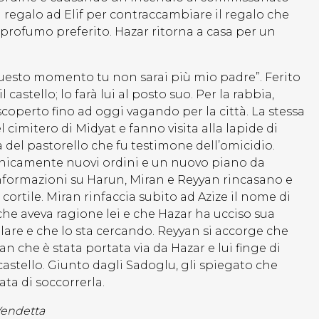
n regalo ad Elif per contraccambiare il regalo che
o profumo preferito. Hazar ritorna a casa per un
questo momento tu non sarai più mio padre”. Ferito
 castello; lo farà lui al posto suo. Per la rabbia,
 scoperto fino ad oggi vagando per la città. La stessa
l cimitero di Midyat e fanno visita alla lapide di
a del pastorello che fu testimone dell’omicidio.
fonicamente nuovi ordini e un nuovo piano da
informazioni su Harun, Miran e Reyyan rincasano e
cortile. Miran rinfaccia subito ad Azize il nome di
he aveva ragione lei e che Hazar ha ucciso sua
are e che lo sta cercando. Reyyan si accorge che
n che è stata portata via da Hazar e lui finge di
 castello. Giunto dagli Sadoglu, gli spiegato che
tata di soccorrerla.
Vendetta