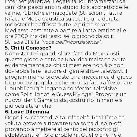
internet (sarebbe illegale farlo) inframezzati da
cani che pascolano in studio, lo stacchetto delle
veline, rubriche annacquate (Striscioni, Fatti e
Rifatti e Moda Caustica su tutti) e una durata
monster che affossa tutte le prime serate
Mediaset, costrette a partire all’atto pratico alle
ore 22:00. Ma del resto, se lo dicono da soli:
Striscia 31 è la
“voce dell’inconsistenza”
.
5. Chi ti Conosce?
Nonostante i grandi sforzi fatti da Max Giusti,
questo gioco è nato da una idea malsana avuta
evidentemente da chi di mestiere non è o non
dovrebbe fare l’autore di game show televisivi. Il
programma ha proposto una meccanica di gioco
troppo arzigogolata che non ha fatto affezionare
il pubblico (già legato a conferme televisive
come Soliti Ignoti e Guess My Age). Proporre un
nuovo Ident Game ci sta, costruirlo in maniera
più oculata anche.
6. Love Dilemma
Dopo il successo di Alta Infedeltà, Real Time ha
voluto provare a ricavare una sorta di spin-off
provando a mettere al cento del racconto gli
adolescenti e i loro problemi. Quello che ne è