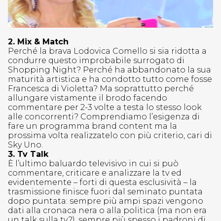
2. Mix & Match
Perché la brava Lodovica Comello si sia ridotta a
condurre questo improbabile surrogato di
Shopping Night? Perché ha abbandonato la sua
maturità artistica e ha condotto tutto come fosse
Francesca di Violetta? Ma soprattutto perché
allungare vistamente il brodo facendo
commentare per 2-3 volte a testa lo stesso look
alle concorrenti? Comprendiamo l’esigenza di
fare un programma brand content ma la
prossima volta realizzatelo con più criterio, cari di
Sky Uno.
3. Tv Talk
È l’ultimo baluardo televisivo in cui si può
commentare, criticare e analizzare la tv ed
evidentemente – forti di questa esclusività – la
trasmissione finisce fuori dal seminato puntata
dopo puntata: sempre più ampi spazi vengono
dati alla cronaca nera o alla politica (ma non era
un talk sulla tv?), sempre più spesso i padroni di