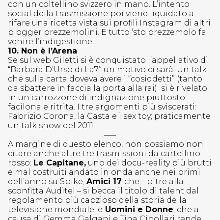
con un coltellino svizzero in mano. L’intento
social della trasmissione poi viene liquidato a
rifare una ricetta vista sui profili Instagram di altri
blogger prezzemolini. E tutto ‘sto prezzemolo fa
venire l’indigestione.
10. Non è l’Arena
Se sul web Giletti si è conquistato l’appellativo di
“Barbara D’Urso di La7” un motivo ci sarà. Un talk
che sulla carta doveva avere i “cosiddetti” (tanto
da sbattere in faccia la porta alla rai) si è rivelato
in un carrozzone di indignazione piuttosto
facilona e ritrita. I tre argomenti più sviscerati:
Fabrizio Corona, la Casta e i sex toy; praticamente
un talk show del 2011.
—–
A margine di questo elenco, non possiamo non
citare anche altre tre trasmissioni da cartellino
rosso:
Le Capitane,
uno dei docu-reality più brutti
e mal costruiti andato in onda anche nei primi
dell’anno su Spike;
Amici 17
che – oltre alla
sconfitta Auditel – si becca il titolo di talent dal
regolamento più capzioso della storia della
televisione mondiale; e
Uomini e Donne
, che a
causa di Gemma Galgani e Tina Cipollari rende