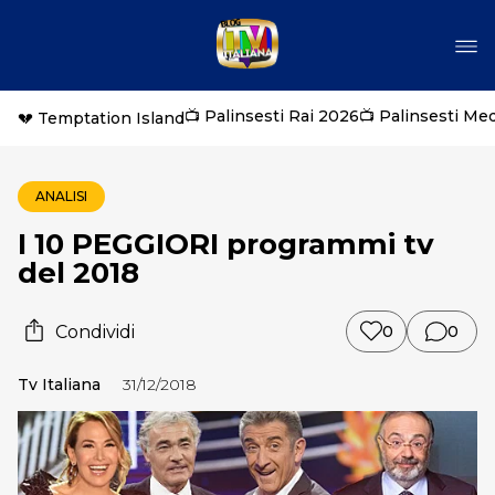
📺 Palinsesti Rai 2026
📺 Palinsesti Me
💔 Temptation Island
ANALISI
I 10 PEGGIORI programmi tv
del 2018
Condividi
0
0
Tv Italiana
31/12/2018