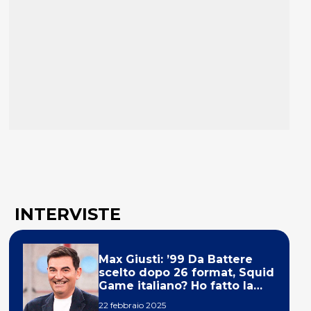
INTERVISTE
Max Giusti: ’99 Da Battere
scelto dopo 26 format, Squid
Game italiano? Ho fatto la
ola!’
22 febbraio 2025