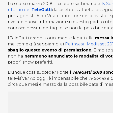
Lo scorso marzo 2018, il celebre settimanale
Tv So
ritorno dei
TeleGatti
:
la celebre statuetta assegnat
protagonisti. Aldo Vitali – direttore della rivista –
rivelate nuove informazioni su questa gradito rit
conosce nessun dettaglio se non la possibile data 
I TeleGatti erano storicamente legati alla
messa in
ma, come già sappiamo, ai
Palinsesti Mediaset 201
sbaglio questo evento di premiazione.
È molto s
non ha
nemmeno annunciato le modalità di vot
propri show preferiti.
Dunque cosa succede? Forse
i
TeleGatti 2018
sono
televisiva? Ad oggi, è impensabile che
Tv Sorrisi e 
circa due mesi e mezzo dalla possibile data di mes