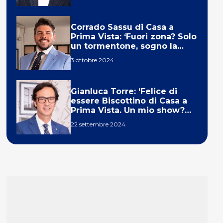
Corrado Sassu di Casa a
Prima Vista: ‘Fuori zona? Solo
un tormentone, sogno la
telecronaca di F1’
3 ottobre 2024
Gianluca Torre: ‘Felice di
essere Biscottino di Casa a
Prima Vista. Un mio show?
Un sogno’
22 settembre 2024