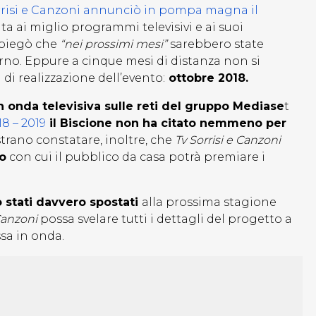
rrisi e Canzoni annunciò in pompa magna il
a ai miglio programmi televisivi e ai suoi
 spiegò che
“nei prossimi mesi”
sarebbero state
orno. Eppure a cinque mesi di distanza non si
di realizzazione dell’evento:
ottobre 2018.
 onda televisiva sulle reti del gruppo Mediase
t
8 – 2019
il Biscione non ha citato nemmeno per
trano constatare, inoltre, che
Tv Sorrisi e Canzoni
o
con cui il pubblico da casa potrà premiare i
 stati davvero spostati
alla prossima stagione
Canzoni
possa svelare tutti i dettagli del progetto a
sa in onda.