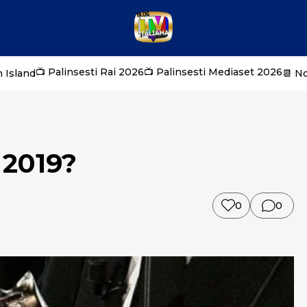
📺 Palinsesti Rai 2026
📺 Palinsesti Mediaset 2026
 Island
📆 N
l 2019?
0
0