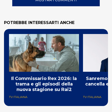
MOSTRA I COMMENTI
POTREBBE INTERESSARTI ANCHE
Il Commissario Rex 2026: la
Sanremo 2
trama e gli episodi della
cancella e 
nuova stagione su Rai2
G
TV ITALIANA
TV ITALIANA