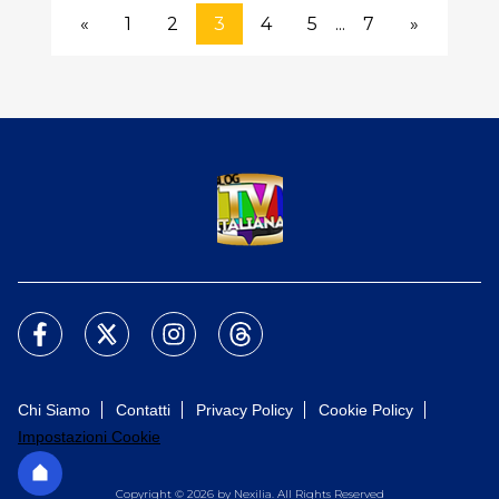
«
1
2
3
4
5
...
7
»
Chi Siamo
Contatti
Privacy Policy
Cookie Policy
Impostazioni Cookie
Copyright © 2026 by Nexilia. All Rights Reserved