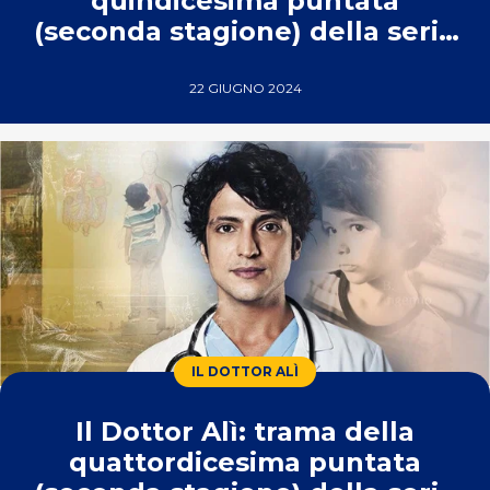
quindicesima puntata
(seconda stagione) della serie
turca di Real Time
22 GIUGNO 2024
IL DOTTOR ALÌ
Il Dottor Alì: trama della
quattordicesima puntata