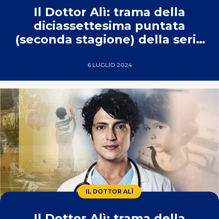
Il Dottor Alì: trama della
diciassettesima puntata
(seconda stagione) della serie
turca di Real Time
6 LUGLIO 2024
IL DOTTOR ALÌ
Il Dottor Alì: trama della