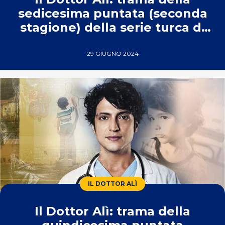
sedicesima puntata (seconda
stagione) della serie turca di
Real Time
29 GIUGNO 2024
IL DOTTOR ALÌ
Il Dottor Alì: trama della