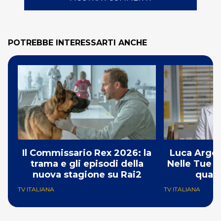
POTREBBE INTERESSARTI ANCHE
Il Commissario Rex 2026: la
Luca Argen
trama e gli episodi della
Nelle Tue M
nuova stagione su Rai2
quart
TV ITALIANA
TV ITALIANA