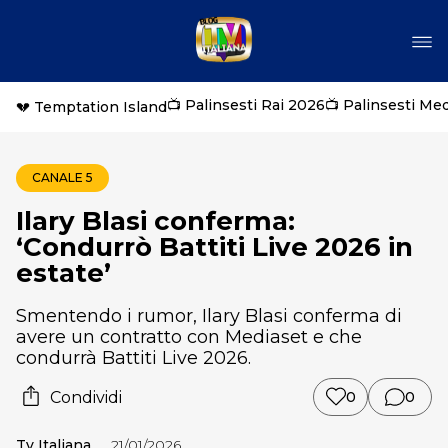
📺 Palinsesti Rai 2026
📺 Palinsesti Me
💔 Temptation Island
CANALE 5
Ilary Blasi conferma:
‘Condurrò Battiti Live 2026 in
estate’
Smentendo i rumor, Ilary Blasi conferma di
avere un contratto con Mediaset e che
condurrà Battiti Live 2026.
Condividi
0
0
Tv Italiana
21/01/2026