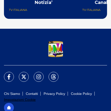
Notizia’
Canale
TV ITALIANA
TV ITALIANA
Chi Siamo
Contatti
Privacy Policy
Cookie Policy
Impostazioni Cookie