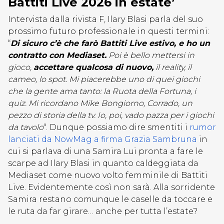
Battiti Live 2026 in estate’
Intervista dalla rivista F, Ilary Blasi parla del suo
prossimo futuro professionale in questi termini:
“
Di sicuro c’è che farò Battiti Live estivo, e ho un
contratto con Mediaset.
Poi è bello mettersi in
gioco,
accettare qualcosa di nuovo,
il reality, il
cameo, lo spot. Mi piacerebbe uno di quei giochi
che la gente ama tanto: la Ruota della Fortuna, i
quiz. Mi ricordano Mike Bongiorno, Corrado, un
pezzo di storia della tv. Io, poi, vado pazza per i giochi
da tavolo
“. Dunque possiamo dire smentiti i
rumor
lanciati da NowMag a firma Grazia Sambruna
in
cui si parlava di una Samira Lui pronta a fare le
scarpe ad Ilary Blasi in quanto caldeggiata da
Mediaset come nuovo volto femminile di Battiti
Live. Evidentemente così non sarà. Alla sorridente
Samira restano comunque le caselle da toccare e
le ruta da far girare… anche per tutta l’estate?