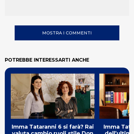
MOSTRA I COMMENTI
POTREBBE INTERESSARTI ANCHE
Imma Tataranni 6 si farà? Rai
Imma Tatar
valuta cambio ruoli stile Don
dell’ultim