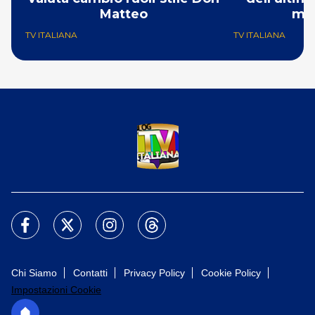
Matteo
ma
TV ITALIANA
TV ITALIANA
Chi Siamo
Contatti
Privacy Policy
Cookie Policy
Impostazioni Cookie