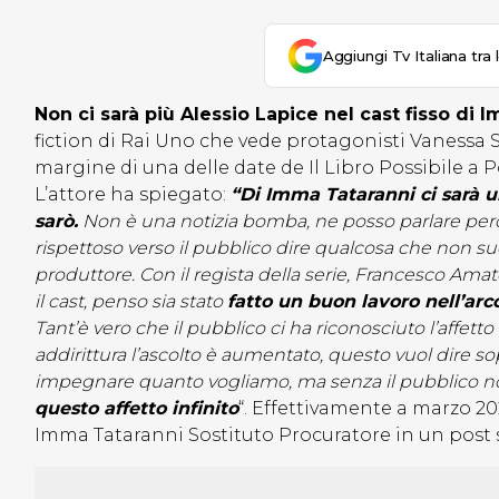
Aggiungi Tv Italiana tra 
Non ci sarà più Alessio Lapice nel cast fisso di 
fiction di Rai Uno che vede protagonisti Vanessa S
margine di una delle date de Il Libro Possibile a P
L’attore ha spiegato:
“Di Imma Tataranni ci sarà u
sarò.
Non è una notizia bomba, ne posso parlare per
rispettoso verso il pubblico dire qualcosa che non suc
produttore. Con il regista della serie, Francesco Amato
il cast, penso sia stato
fatto un buon lavoro nell’arco
Tant’è vero che il pubblico ci ha riconosciuto l’affett
addirittura l’ascolto è aumentato, questo vuol dire 
impegnare quanto vogliamo, ma senza il pubblico noi
questo affetto infinito
“. Effettivamente a marzo 20
Imma Tataranni Sostituto Procuratore in un post s