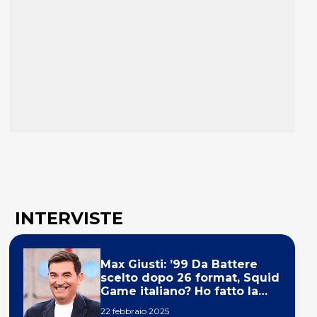
INTERVISTE
Max Giusti: ’99 Da Battere
scelto dopo 26 format, Squid
Game italiano? Ho fatto la
ola!’
22 febbraio 2025