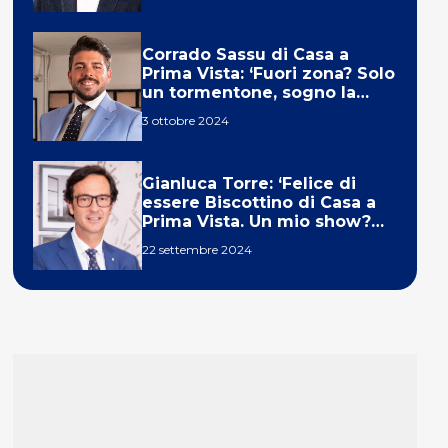
Corrado Sassu di Casa a
Prima Vista: ‘Fuori zona? Solo
un tormentone, sogno la
telecronaca di F1’
3 ottobre 2024
Gianluca Torre: ‘Felice di
essere Biscottino di Casa a
Prima Vista. Un mio show?
Un sogno’
22 settembre 2024