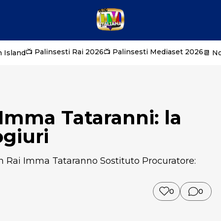
📺 Palinsesti Rai 2026
📺 Palinsesti Mediaset 2026
 Island
📆 N
 Imma Tataranni: la
ogiuri
ion Rai Imma Tataranno Sostituto Procuratore:
0
0