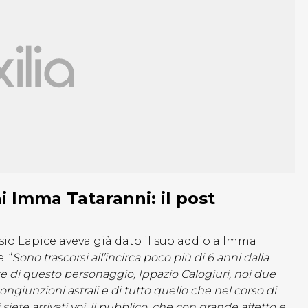
ai Imma Tataranni: il post
ssio Lapice aveva già dato il suo addio a Imma
: “
Sono trascorsi all’incirca poco più di 6 anni dalla
e di questo personaggio, Ippazio Calogiuri, noi due
ongiunzioni astrali e di tutto quello che nel corso di
ete arrivati voi, il pubblico, che con grande affetto e